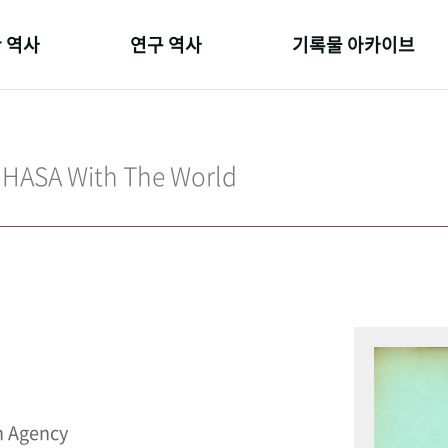
 역사
연구 역사
기록물 아카이브
온 길
정책과 연구
사진 아카이브
 변천사
키워드로 보는 연구 역사
문서 기록물
IHASA With The World
 기관장
연구자들
행정박물
 사람들
간행물 변천사
영상 기록물
n Agency