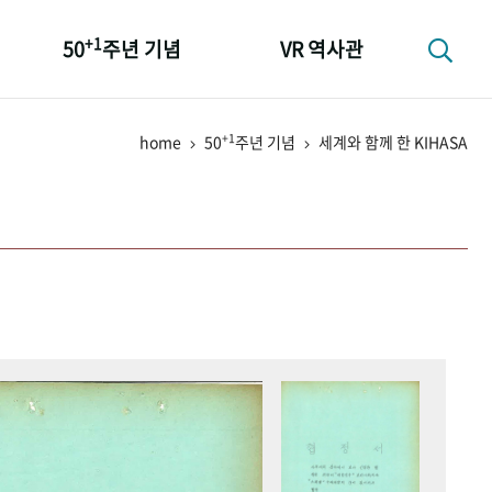
+1
50
주년 기념
VR 역사관
성과 50선
+1
home
50
주년 기념
세계와 함께 한 KIHASA
숫자로 보는 50년
+1
50
주년 광장
세계와 함께 한 KIHASA