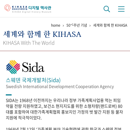
+1
home
50
주년 기념
세계와 함께 한 KIHASA
기관 역사
세계와 함께 한 KIHASA
걸어온 길
기관 변천사
역대 기관장
연구원 사람들
KIHASA With The World
연구 역사
정책과 연구
키워드로 보는 연구 역사
연구자들
간행물 변천사
스웨덴 국제개발처(Sida)
Swedish International Development Cooperation Agency
기록물 아카이브
SIDA는 1968년 이전까지는 우리나라 정부 가족계획사업용 먹는 피임
사진 아카이브
문서 기록물
행정박물
영상 기록물
약을 전량 지원하였고, 보건소 현지지도를 위한 소형차량(랜드로버) 80
대를 포함하여 대한가족계획협회 홍보지인 가정의 벗 발간 지원 등 물자
지원에 적극적이었다.
+1
50
주년 기념
1968년 7월 12일 ‘가족계획 분야 기술협력에 관한 한국과 스웨덴 정부