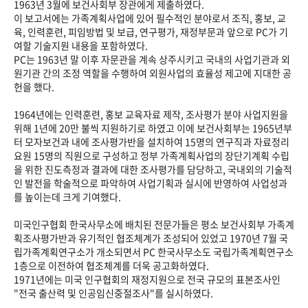
1963년 3월에 보건사회부 장관에게 제출하였다.
이 보고서에는 가족계획사업에 있어 필수적인 분야로서 조직, 홍보, 교
육, 인력훈련, 피임방법 및 보급, 연구평가, 재정부문과 앞으로 PC가 기
여할 기술지원 내용을 포함하였다.
PC는 1963년 말 이후 자문관을 계속 상주시키고 국내의 사업기관과 외
원기관 간의 조정 역할을 수행하여 외원사업의 효율성 제고에 지대한 공
헌을 했다.
1964년에는 인력훈련, 홍보 교육자료 제작, 조사평가 분야 사업지원을
위해 1년에 20만 불씩 지원하기로 하였고 이에 보건사회부는 1965년부
터 모자보건과 내에 조사평가반을 설치하여 15명의 연구직과 자료정리
요원 15명의 직원으로 구성하고 정부 가족계획사업의 장단기계획 수립
을 위한 진도측정과 결과에 대한 조사평가를 담당하고, 국내외의 기술적
인 발전을 학술적으로 파악하여 사업기획과 실시에 반영하여 사업성과
를 높이는데 크게 기여했다.
미국인구협회 한국사무소에 배치된 전문가들은 평소 보건사회부 가족계
획조사평가반과 유기적인 협조체계가 조성되어 있었고 1970년 7월 국
립가족계획연구소가 개소되면서 PC 한국사무소도 국립가족계획연구소
1층으로 이전하여 협조체계를 더욱 공고화하였다.
1971년에는 미국 인구협회의 재정지원으로 전국 규모의 표본조사인
"전국 출산력 및 인공임신중절조사"를 실시하였다.