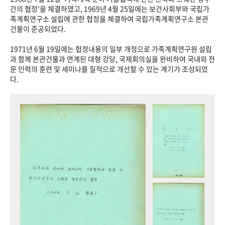
+1
성과 50선
숫자로 보는 50년
50
주년 광장
간의 협정’을 체결하였고, 1969년 4월 25일에는 보건사회부와 국립가
족계획연구소 설립에 관한 협정을 체결하여 국립가족계획연구소 본관
세계와 함께 한 KIHASA
건물이 준공되었다.
1971년 6월 19일에는 협정내용의 일부 개정으로 가족계획연구원 설립
VR 역사관
과 함께 본관건물과 연계된 대형 강당, 국제회의실을 완비하여 국내외 전
문 인력의 훈련 및 세미나를 질적으로 개선할 수 있는 계기가 조성되었
다.