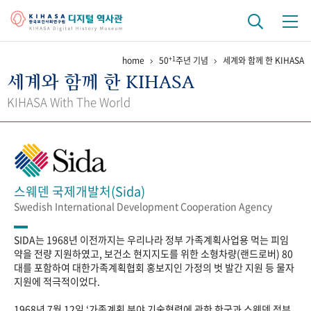
+1
home
50
주년 기념
세계와 함께 한 KIHASA
기관 역사
세계와 함께 한 KIHASA
걸어온 길
기관 변천사
역대 기관장
연구원 사람들
KIHASA With The World
연구 역사
정책과 연구
키워드로 보는 연구 역사
연구자들
간행물 변천사
스웨덴 국제개발처(Sida)
Swedish International Development Cooperation Agency
기록물 아카이브
SIDA는 1968년 이전까지는 우리나라 정부 가족계획사업용 먹는 피임
사진 아카이브
문서 기록물
행정박물
영상 기록물
약을 전량 지원하였고, 보건소 현지지도를 위한 소형차량(랜드로버) 80
대를 포함하여 대한가족계획협회 홍보지인 가정의 벗 발간 지원 등 물자
지원에 적극적이었다.
+1
50
주년 기념
1968년 7월 12일 ‘가족계획 분야 기술협력에 관한 한국과 스웨덴 정부