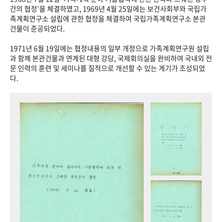
+1
성과 50선
숫자로 보는 50년
50
주년 광장
간의 협정’을 체결하였고, 1969년 4월 25일에는 보건사회부와 국립가
족계획연구소 설립에 관한 협정을 체결하여 국립가족계획연구소 본관
세계와 함께 한 KIHASA
건물이 준공되었다.
1971년 6월 19일에는 협정내용의 일부 개정으로 가족계획연구원 설립
VR 역사관
과 함께 본관건물과 연계된 대형 강당, 국제회의실을 완비하여 국내외 전
문 인력의 훈련 및 세미나를 질적으로 개선할 수 있는 계기가 조성되었
다.