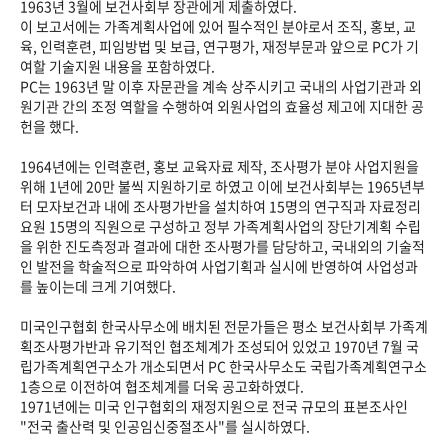
1963년 3월에 보건사회부 장관에게 제출하였다.
이 보고서에는 가족계획사업에 있어 필수적인 분야로서 조직, 홍보, 교
육, 인력훈련, 피임방법 및 보급, 연구평가, 재정부문과 앞으로 PC가 기
여할 기술지원 내용을 포함하였다.
PC는 1963년 말 이후 자문관을 계속 상주시키고 국내의 사업기관과 외
원기관 간의 조정 역할을 수행하여 외원사업의 효율성 제고에 지대한 공
헌을 했다.
1964년에는 인력훈련, 홍보 교육자료 제작, 조사평가 분야 사업지원을
위해 1년에 20만 불씩 지원하기로 하였고 이에 보건사회부는 1965년부
터 모자보건과 내에 조사평가반을 설치하여 15명의 연구직과 자료정리
요원 15명의 직원으로 구성하고 정부 가족계획사업의 장단기계획 수립
을 위한 진도측정과 결과에 대한 조사평가를 담당하고, 국내외의 기술적
인 발전을 학술적으로 파악하여 사업기획과 실시에 반영하여 사업성과
를 높이는데 크게 기여했다.
미국인구협회 한국사무소에 배치된 전문가들은 평소 보건사회부 가족계
획조사평가반과 유기적인 협조체계가 조성되어 있었고 1970년 7월 국
립가족계획연구소가 개소되면서 PC 한국사무소도 국립가족계획연구소
1층으로 이전하여 협조체계를 더욱 공고화하였다.
1971년에는 미국 인구협회의 재정지원으로 전국 규모의 표본조사인
"전국 출산력 및 인공임신중절조사"를 실시하였다.