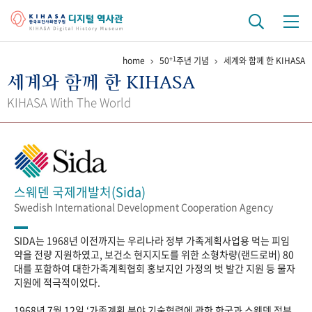
+1
home
50
주년 기념
세계와 함께 한 KIHASA
기관 역사
세계와 함께 한 KIHASA
걸어온 길
기관 변천사
역대 기관장
연구원 사람들
KIHASA With The World
연구 역사
정책과 연구
키워드로 보는 연구 역사
연구자들
간행물 변천사
스웨덴 국제개발처(Sida)
Swedish International Development Cooperation Agency
기록물 아카이브
SIDA는 1968년 이전까지는 우리나라 정부 가족계획사업용 먹는 피임
사진 아카이브
문서 기록물
행정박물
영상 기록물
약을 전량 지원하였고, 보건소 현지지도를 위한 소형차량(랜드로버) 80
대를 포함하여 대한가족계획협회 홍보지인 가정의 벗 발간 지원 등 물자
지원에 적극적이었다.
+1
50
주년 기념
1968년 7월 12일 ‘가족계획 분야 기술협력에 관한 한국과 스웨덴 정부