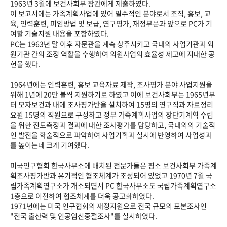
1963년 3월에 보건사회부 장관에게 제출하였다.
이 보고서에는 가족계획사업에 있어 필수적인 분야로서 조직, 홍보, 교
육, 인력훈련, 피임방법 및 보급, 연구평가, 재정부문과 앞으로 PC가 기
여할 기술지원 내용을 포함하였다.
PC는 1963년 말 이후 자문관을 계속 상주시키고 국내의 사업기관과 외
원기관 간의 조정 역할을 수행하여 외원사업의 효율성 제고에 지대한 공
헌을 했다.
1964년에는 인력훈련, 홍보 교육자료 제작, 조사평가 분야 사업지원을
위해 1년에 20만 불씩 지원하기로 하였고 이에 보건사회부는 1965년부
터 모자보건과 내에 조사평가반을 설치하여 15명의 연구직과 자료정리
요원 15명의 직원으로 구성하고 정부 가족계획사업의 장단기계획 수립
을 위한 진도측정과 결과에 대한 조사평가를 담당하고, 국내외의 기술적
인 발전을 학술적으로 파악하여 사업기획과 실시에 반영하여 사업성과
를 높이는데 크게 기여했다.
미국인구협회 한국사무소에 배치된 전문가들은 평소 보건사회부 가족계
획조사평가반과 유기적인 협조체계가 조성되어 있었고 1970년 7월 국
립가족계획연구소가 개소되면서 PC 한국사무소도 국립가족계획연구소
1층으로 이전하여 협조체계를 더욱 공고화하였다.
1971년에는 미국 인구협회의 재정지원으로 전국 규모의 표본조사인
"전국 출산력 및 인공임신중절조사"를 실시하였다.