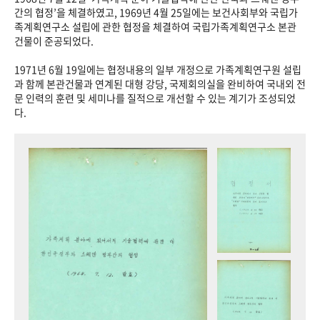
+1
성과 50선
숫자로 보는 50년
50
주년 광장
간의 협정’을 체결하였고, 1969년 4월 25일에는 보건사회부와 국립가
족계획연구소 설립에 관한 협정을 체결하여 국립가족계획연구소 본관
세계와 함께 한 KIHASA
건물이 준공되었다.
1971년 6월 19일에는 협정내용의 일부 개정으로 가족계획연구원 설립
VR 역사관
과 함께 본관건물과 연계된 대형 강당, 국제회의실을 완비하여 국내외 전
문 인력의 훈련 및 세미나를 질적으로 개선할 수 있는 계기가 조성되었
다.