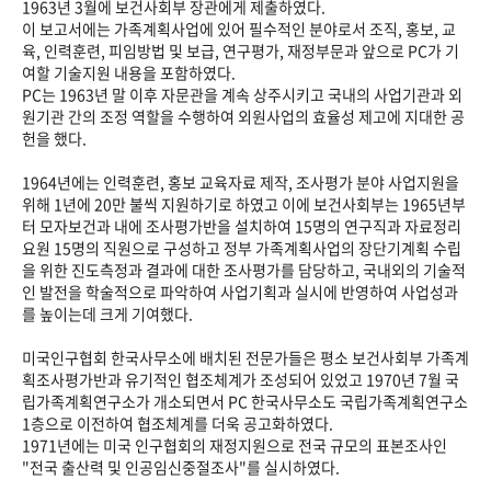
1963년 3월에 보건사회부 장관에게 제출하였다.
이 보고서에는 가족계획사업에 있어 필수적인 분야로서 조직, 홍보, 교
육, 인력훈련, 피임방법 및 보급, 연구평가, 재정부문과 앞으로 PC가 기
여할 기술지원 내용을 포함하였다.
PC는 1963년 말 이후 자문관을 계속 상주시키고 국내의 사업기관과 외
원기관 간의 조정 역할을 수행하여 외원사업의 효율성 제고에 지대한 공
헌을 했다.
1964년에는 인력훈련, 홍보 교육자료 제작, 조사평가 분야 사업지원을
위해 1년에 20만 불씩 지원하기로 하였고 이에 보건사회부는 1965년부
터 모자보건과 내에 조사평가반을 설치하여 15명의 연구직과 자료정리
요원 15명의 직원으로 구성하고 정부 가족계획사업의 장단기계획 수립
을 위한 진도측정과 결과에 대한 조사평가를 담당하고, 국내외의 기술적
인 발전을 학술적으로 파악하여 사업기획과 실시에 반영하여 사업성과
를 높이는데 크게 기여했다.
미국인구협회 한국사무소에 배치된 전문가들은 평소 보건사회부 가족계
획조사평가반과 유기적인 협조체계가 조성되어 있었고 1970년 7월 국
립가족계획연구소가 개소되면서 PC 한국사무소도 국립가족계획연구소
1층으로 이전하여 협조체계를 더욱 공고화하였다.
1971년에는 미국 인구협회의 재정지원으로 전국 규모의 표본조사인
"전국 출산력 및 인공임신중절조사"를 실시하였다.