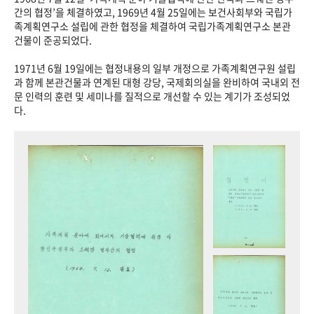
+1
성과 50선
숫자로 보는 50년
50
주년 광장
간의 협정’을 체결하였고, 1969년 4월 25일에는 보건사회부와 국립가
족계획연구소 설립에 관한 협정을 체결하여 국립가족계획연구소 본관
세계와 함께 한 KIHASA
건물이 준공되었다.
1971년 6월 19일에는 협정내용의 일부 개정으로 가족계획연구원 설립
VR 역사관
과 함께 본관건물과 연계된 대형 강당, 국제회의실을 완비하여 국내외 전
문 인력의 훈련 및 세미나를 질적으로 개선할 수 있는 계기가 조성되었
다.