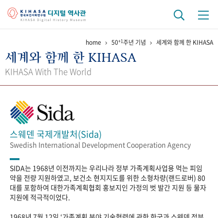
+1
home
50
주년 기념
세계와 함께 한 KIHASA
기관 역사
세계와 함께 한 KIHASA
걸어온 길
기관 변천사
역대 기관장
연구원 사람들
KIHASA With The World
연구 역사
정책과 연구
키워드로 보는 연구 역사
연구자들
간행물 변천사
스웨덴 국제개발처(Sida)
Swedish International Development Cooperation Agency
기록물 아카이브
SIDA는 1968년 이전까지는 우리나라 정부 가족계획사업용 먹는 피임
사진 아카이브
문서 기록물
행정박물
영상 기록물
약을 전량 지원하였고, 보건소 현지지도를 위한 소형차량(랜드로버) 80
대를 포함하여 대한가족계획협회 홍보지인 가정의 벗 발간 지원 등 물자
지원에 적극적이었다.
+1
50
주년 기념
1968년 7월 12일 ‘가족계획 분야 기술협력에 관한 한국과 스웨덴 정부