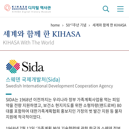
+1
home
50
주년 기념
세계와 함께 한 KIHASA
기관 역사
세계와 함께 한 KIHASA
걸어온 길
기관 변천사
역대 기관장
연구원 사람들
KIHASA With The World
연구 역사
정책과 연구
키워드로 보는 연구 역사
연구자들
간행물 변천사
스웨덴 국제개발처(Sida)
Swedish International Development Cooperation Agency
기록물 아카이브
SIDA는 1968년 이전까지는 우리나라 정부 가족계획사업용 먹는 피임
사진 아카이브
문서 기록물
행정박물
영상 기록물
약을 전량 지원하였고, 보건소 현지지도를 위한 소형차량(랜드로버) 80
대를 포함하여 대한가족계획협회 홍보지인 가정의 벗 발간 지원 등 물자
지원에 적극적이었다.
+1
50
주년 기념
1968년 7월 12일 ‘가족계획 분야 기술협력에 관한 한국과 스웨덴 정부