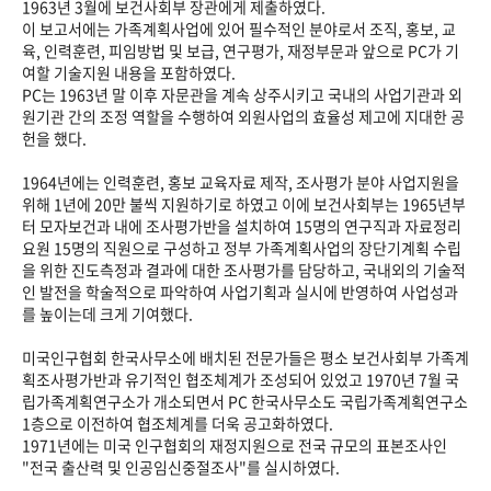
1963년 3월에 보건사회부 장관에게 제출하였다.
이 보고서에는 가족계획사업에 있어 필수적인 분야로서 조직, 홍보, 교
육, 인력훈련, 피임방법 및 보급, 연구평가, 재정부문과 앞으로 PC가 기
여할 기술지원 내용을 포함하였다.
PC는 1963년 말 이후 자문관을 계속 상주시키고 국내의 사업기관과 외
원기관 간의 조정 역할을 수행하여 외원사업의 효율성 제고에 지대한 공
헌을 했다.
1964년에는 인력훈련, 홍보 교육자료 제작, 조사평가 분야 사업지원을
위해 1년에 20만 불씩 지원하기로 하였고 이에 보건사회부는 1965년부
터 모자보건과 내에 조사평가반을 설치하여 15명의 연구직과 자료정리
요원 15명의 직원으로 구성하고 정부 가족계획사업의 장단기계획 수립
을 위한 진도측정과 결과에 대한 조사평가를 담당하고, 국내외의 기술적
인 발전을 학술적으로 파악하여 사업기획과 실시에 반영하여 사업성과
를 높이는데 크게 기여했다.
미국인구협회 한국사무소에 배치된 전문가들은 평소 보건사회부 가족계
획조사평가반과 유기적인 협조체계가 조성되어 있었고 1970년 7월 국
립가족계획연구소가 개소되면서 PC 한국사무소도 국립가족계획연구소
1층으로 이전하여 협조체계를 더욱 공고화하였다.
1971년에는 미국 인구협회의 재정지원으로 전국 규모의 표본조사인
"전국 출산력 및 인공임신중절조사"를 실시하였다.