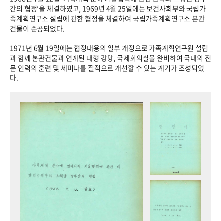
+1
성과 50선
숫자로 보는 50년
50
주년 광장
간의 협정’을 체결하였고, 1969년 4월 25일에는 보건사회부와 국립가
족계획연구소 설립에 관한 협정을 체결하여 국립가족계획연구소 본관
세계와 함께 한 KIHASA
건물이 준공되었다.
1971년 6월 19일에는 협정내용의 일부 개정으로 가족계획연구원 설립
VR 역사관
과 함께 본관건물과 연계된 대형 강당, 국제회의실을 완비하여 국내외 전
문 인력의 훈련 및 세미나를 질적으로 개선할 수 있는 계기가 조성되었
다.