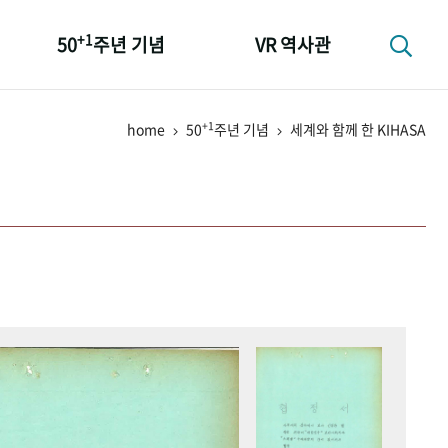
+1
50
주년 기념
VR 역사관
성과 50선
+1
home
50
주년 기념
세계와 함께 한 KIHASA
숫자로 보는 50년
+1
50
주년 광장
세계와 함께 한 KIHASA