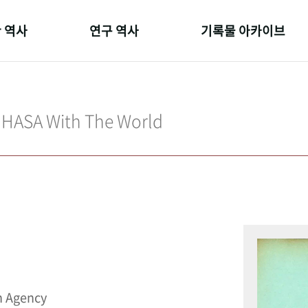
 역사
연구 역사
기록물 아카이브
온 길
정책과 연구
사진 아카이브
 변천사
키워드로 보는 연구 역사
문서 기록물
IHASA With The World
 기관장
연구자들
행정박물
 사람들
간행물 변천사
영상 기록물
n Agency