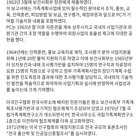
1963년 3월에 보건사회부 장관에게 제출하였다.
이 보고서에는 가족계획사업에 있어 필수적인 분야로서 조직, 홍보, 교
육, 인력훈련, 피임방법 및 보급, 연구평가, 재정부문과 앞으로 PC가 기
여할 기술지원 내용을 포함하였다.
PC는 1963년 말 이후 자문관을 계속 상주시키고 국내의 사업기관과 외
원기관 간의 조정 역할을 수행하여 외원사업의 효율성 제고에 지대한 공
헌을 했다.
1964년에는 인력훈련, 홍보 교육자료 제작, 조사평가 분야 사업지원을
위해 1년에 20만 불씩 지원하기로 하였고 이에 보건사회부는 1965년부
터 모자보건과 내에 조사평가반을 설치하여 15명의 연구직과 자료정리
요원 15명의 직원으로 구성하고 정부 가족계획사업의 장단기계획 수립
을 위한 진도측정과 결과에 대한 조사평가를 담당하고, 국내외의 기술적
인 발전을 학술적으로 파악하여 사업기획과 실시에 반영하여 사업성과
를 높이는데 크게 기여했다.
미국인구협회 한국사무소에 배치된 전문가들은 평소 보건사회부 가족계
획조사평가반과 유기적인 협조체계가 조성되어 있었고 1970년 7월 국
립가족계획연구소가 개소되면서 PC 한국사무소도 국립가족계획연구소
1층으로 이전하여 협조체계를 더욱 공고화하였다.
1971년에는 미국 인구협회의 재정지원으로 전국 규모의 표본조사인
"전국 출산력 및 인공임신중절조사"를 실시하였다.