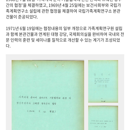
+1
성과 50선
숫자로 보는 50년
50
주년 광장
간의 협정’을 체결하였고, 1969년 4월 25일에는 보건사회부와 국립가
족계획연구소 설립에 관한 협정을 체결하여 국립가족계획연구소 본관
세계와 함께 한 KIHASA
건물이 준공되었다.
1971년 6월 19일에는 협정내용의 일부 개정으로 가족계획연구원 설립
VR 역사관
과 함께 본관건물과 연계된 대형 강당, 국제회의실을 완비하여 국내외 전
문 인력의 훈련 및 세미나를 질적으로 개선할 수 있는 계기가 조성되었
다.