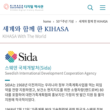
+1
home
50
주년 기념
세계와 함께 한 KIHASA
기관 역사
세계와 함께 한 KIHASA
걸어온 길
기관 변천사
역대 기관장
연구원 사람들
KIHASA With The World
연구 역사
정책과 연구
키워드로 보는 연구 역사
연구자들
간행물 변천사
스웨덴 국제개발처(Sida)
Swedish International Development Cooperation Agency
기록물 아카이브
SIDA는 1968년 이전까지는 우리나라 정부 가족계획사업용 먹는 피임
사진 아카이브
문서 기록물
행정박물
영상 기록물
약을 전량 지원하였고, 보건소 현지지도를 위한 소형차량(랜드로버) 80
대를 포함하여 대한가족계획협회 홍보지인 가정의 벗 발간 지원 등 물자
지원에 적극적이었다.
+1
50
주년 기념
1968년 7월 12일 ‘가족계획 분야 기술협력에 관한 한국과 스웨덴 정부