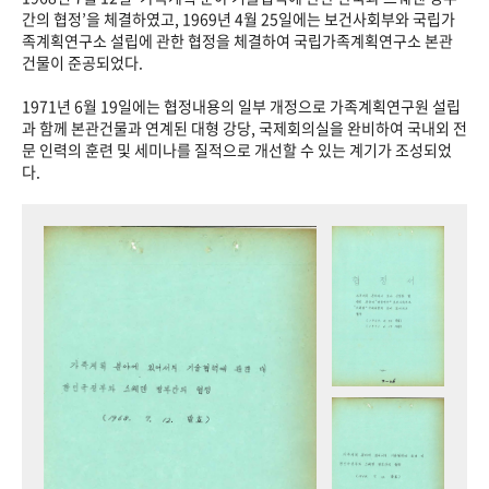
+1
성과 50선
숫자로 보는 50년
50
주년 광장
간의 협정’을 체결하였고, 1969년 4월 25일에는 보건사회부와 국립가
족계획연구소 설립에 관한 협정을 체결하여 국립가족계획연구소 본관
세계와 함께 한 KIHASA
건물이 준공되었다.
1971년 6월 19일에는 협정내용의 일부 개정으로 가족계획연구원 설립
VR 역사관
과 함께 본관건물과 연계된 대형 강당, 국제회의실을 완비하여 국내외 전
문 인력의 훈련 및 세미나를 질적으로 개선할 수 있는 계기가 조성되었
다.