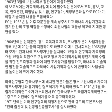
1963년 3월에 보건사회부 장관에게 제출하였다.
이 보고서에는 가족계획사업에 있어 필수적인 분야로서 조직, 홍보, 교
육, 인력훈련, 피임방법 및 보급, 연구평가, 재정부문과 앞으로 PC가 기
여할 기술지원 내용을 포함하였다.
PC는 1963년 말 이후 자문관을 계속 상주시키고 국내의 사업기관과 외
원기관 간의 조정 역할을 수행하여 외원사업의 효율성 제고에 지대한 공
헌을 했다.
1964년에는 인력훈련, 홍보 교육자료 제작, 조사평가 분야 사업지원을
위해 1년에 20만 불씩 지원하기로 하였고 이에 보건사회부는 1965년부
터 모자보건과 내에 조사평가반을 설치하여 15명의 연구직과 자료정리
요원 15명의 직원으로 구성하고 정부 가족계획사업의 장단기계획 수립
을 위한 진도측정과 결과에 대한 조사평가를 담당하고, 국내외의 기술적
인 발전을 학술적으로 파악하여 사업기획과 실시에 반영하여 사업성과
를 높이는데 크게 기여했다.
미국인구협회 한국사무소에 배치된 전문가들은 평소 보건사회부 가족계
획조사평가반과 유기적인 협조체계가 조성되어 있었고 1970년 7월 국
립가족계획연구소가 개소되면서 PC 한국사무소도 국립가족계획연구소
1층으로 이전하여 협조체계를 더욱 공고화하였다.
1971년에는 미국 인구협회의 재정지원으로 전국 규모의 표본조사인
"전국 출산력 및 인공임신중절조사"를 실시하였다.