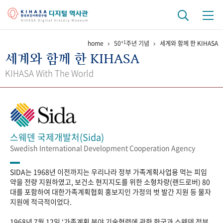
+1
home
50
주년 기념
세계와 함께 한 KIHASA
기관 역사
세계와 함께 한 KIHASA
걸어온 길
기관 변천사
역대 기관장
연구원 사람들
KIHASA With The World
연구 역사
정책과 연구
키워드로 보는 연구 역사
연구자들
간행물 변천사
스웨덴 국제개발처(Sida)
Swedish International Development Cooperation Agency
기록물 아카이브
SIDA는 1968년 이전까지는 우리나라 정부 가족계획사업용 먹는 피임
사진 아카이브
문서 기록물
행정박물
영상 기록물
약을 전량 지원하였고, 보건소 현지지도를 위한 소형차량(랜드로버) 80
대를 포함하여 대한가족계획협회 홍보지인 가정의 벗 발간 지원 등 물자
지원에 적극적이었다.
+1
50
주년 기념
1968년 7월 12일 ‘가족계획 분야 기술협력에 관한 한국과 스웨덴 정부