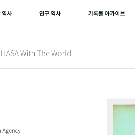
 역사
연구 역사
기록물 아카이브
온 길
정책과 연구
사진 아카이브
 변천사
키워드로 보는 연구 역사
문서 기록물
IHASA With The World
 기관장
연구자들
행정박물
 사람들
간행물 변천사
영상 기록물
n Agency