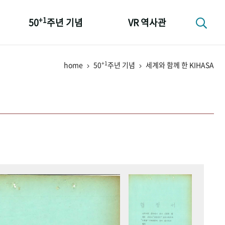
+1
50
주년 기념
VR 역사관
성과 50선
+1
home
50
주년 기념
세계와 함께 한 KIHASA
숫자로 보는 50년
+1
50
주년 광장
세계와 함께 한 KIHASA