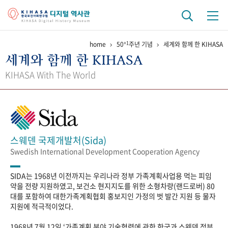
+1
home
50
주년 기념
세계와 함께 한 KIHASA
기관 역사
세계와 함께 한 KIHASA
걸어온 길
기관 변천사
역대 기관장
연구원 사람들
KIHASA With The World
연구 역사
정책과 연구
키워드로 보는 연구 역사
연구자들
간행물 변천사
스웨덴 국제개발처(Sida)
Swedish International Development Cooperation Agency
기록물 아카이브
SIDA는 1968년 이전까지는 우리나라 정부 가족계획사업용 먹는 피임
사진 아카이브
문서 기록물
행정박물
영상 기록물
약을 전량 지원하였고, 보건소 현지지도를 위한 소형차량(랜드로버) 80
대를 포함하여 대한가족계획협회 홍보지인 가정의 벗 발간 지원 등 물자
지원에 적극적이었다.
+1
50
주년 기념
1968년 7월 12일 ‘가족계획 분야 기술협력에 관한 한국과 스웨덴 정부