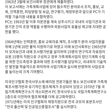
1963년 3월에 보건사회부 장관에게 제출하였다.
이 보고서에는 가족계획사업에 있어 필수적인 분야로서 조직, 홍보, 교
육, 인력훈련, 피임방법 및 보급, 연구평가, 재정부문과 앞으로 PC가 기
여할 기술지원 내용을 포함하였다.
PC는 1963년 말 이후 자문관을 계속 상주시키고 국내의 사업기관과 외
원기관 간의 조정 역할을 수행하여 외원사업의 효율성 제고에 지대한 공
헌을 했다.
1964년에는 인력훈련, 홍보 교육자료 제작, 조사평가 분야 사업지원을
위해 1년에 20만 불씩 지원하기로 하였고 이에 보건사회부는 1965년부
터 모자보건과 내에 조사평가반을 설치하여 15명의 연구직과 자료정리
요원 15명의 직원으로 구성하고 정부 가족계획사업의 장단기계획 수립
을 위한 진도측정과 결과에 대한 조사평가를 담당하고, 국내외의 기술적
인 발전을 학술적으로 파악하여 사업기획과 실시에 반영하여 사업성과
를 높이는데 크게 기여했다.
미국인구협회 한국사무소에 배치된 전문가들은 평소 보건사회부 가족계
획조사평가반과 유기적인 협조체계가 조성되어 있었고 1970년 7월 국
립가족계획연구소가 개소되면서 PC 한국사무소도 국립가족계획연구소
1층으로 이전하여 협조체계를 더욱 공고화하였다.
1971년에는 미국 인구협회의 재정지원으로 전국 규모의 표본조사인
"전국 출산력 및 인공임신중절조사"를 실시하였다.