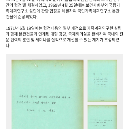
+1
성과 50선
숫자로 보는 50년
50
주년 광장
간의 협정’을 체결하였고, 1969년 4월 25일에는 보건사회부와 국립가
족계획연구소 설립에 관한 협정을 체결하여 국립가족계획연구소 본관
세계와 함께 한 KIHASA
건물이 준공되었다.
1971년 6월 19일에는 협정내용의 일부 개정으로 가족계획연구원 설립
VR 역사관
과 함께 본관건물과 연계된 대형 강당, 국제회의실을 완비하여 국내외 전
문 인력의 훈련 및 세미나를 질적으로 개선할 수 있는 계기가 조성되었
다.