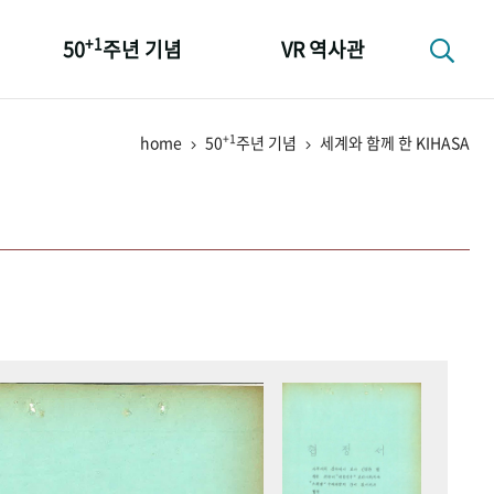
+1
50
주년 기념
VR 역사관
성과 50선
+1
home
50
주년 기념
세계와 함께 한 KIHASA
숫자로 보는 50년
+1
50
주년 광장
세계와 함께 한 KIHASA