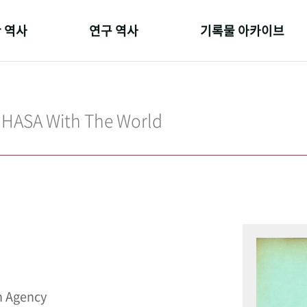
 역사
연구 역사
기록물 아카이브
온 길
정책과 연구
사진 아카이브
 변천사
키워드로 보는 연구 역사
문서 기록물
IHASA With The World
 기관장
연구자들
행정박물
 사람들
간행물 변천사
영상 기록물
n Agency