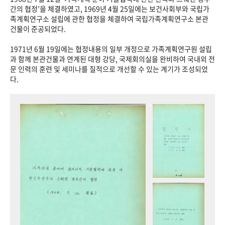
+1
성과 50선
숫자로 보는 50년
50
주년 광장
간의 협정’을 체결하였고, 1969년 4월 25일에는 보건사회부와 국립가
족계획연구소 설립에 관한 협정을 체결하여 국립가족계획연구소 본관
세계와 함께 한 KIHASA
건물이 준공되었다.
1971년 6월 19일에는 협정내용의 일부 개정으로 가족계획연구원 설립
VR 역사관
과 함께 본관건물과 연계된 대형 강당, 국제회의실을 완비하여 국내외 전
문 인력의 훈련 및 세미나를 질적으로 개선할 수 있는 계기가 조성되었
다.