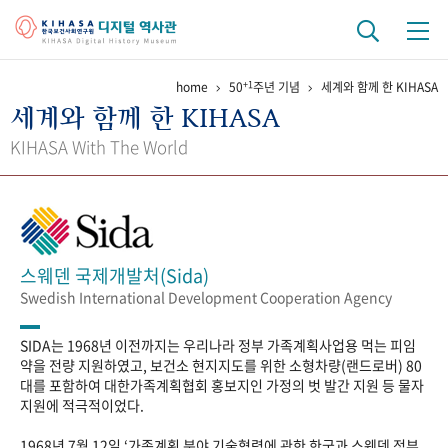
+1
home
50
주년 기념
세계와 함께 한 KIHASA
기관 역사
세계와 함께 한 KIHASA
걸어온 길
기관 변천사
역대 기관장
연구원 사람들
KIHASA With The World
연구 역사
정책과 연구
키워드로 보는 연구 역사
연구자들
간행물 변천사
스웨덴 국제개발처(Sida)
Swedish International Development Cooperation Agency
기록물 아카이브
SIDA는 1968년 이전까지는 우리나라 정부 가족계획사업용 먹는 피임
사진 아카이브
문서 기록물
행정박물
영상 기록물
약을 전량 지원하였고, 보건소 현지지도를 위한 소형차량(랜드로버) 80
대를 포함하여 대한가족계획협회 홍보지인 가정의 벗 발간 지원 등 물자
지원에 적극적이었다.
+1
50
주년 기념
1968년 7월 12일 ‘가족계획 분야 기술협력에 관한 한국과 스웨덴 정부