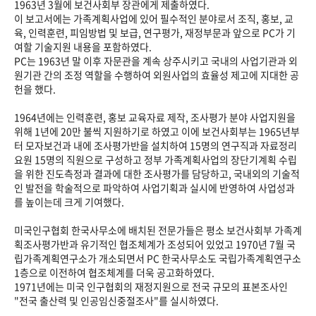
1963년 3월에 보건사회부 장관에게 제출하였다.
이 보고서에는 가족계획사업에 있어 필수적인 분야로서 조직, 홍보, 교
육, 인력훈련, 피임방법 및 보급, 연구평가, 재정부문과 앞으로 PC가 기
여할 기술지원 내용을 포함하였다.
PC는 1963년 말 이후 자문관을 계속 상주시키고 국내의 사업기관과 외
원기관 간의 조정 역할을 수행하여 외원사업의 효율성 제고에 지대한 공
헌을 했다.
1964년에는 인력훈련, 홍보 교육자료 제작, 조사평가 분야 사업지원을
위해 1년에 20만 불씩 지원하기로 하였고 이에 보건사회부는 1965년부
터 모자보건과 내에 조사평가반을 설치하여 15명의 연구직과 자료정리
요원 15명의 직원으로 구성하고 정부 가족계획사업의 장단기계획 수립
을 위한 진도측정과 결과에 대한 조사평가를 담당하고, 국내외의 기술적
인 발전을 학술적으로 파악하여 사업기획과 실시에 반영하여 사업성과
를 높이는데 크게 기여했다.
미국인구협회 한국사무소에 배치된 전문가들은 평소 보건사회부 가족계
획조사평가반과 유기적인 협조체계가 조성되어 있었고 1970년 7월 국
립가족계획연구소가 개소되면서 PC 한국사무소도 국립가족계획연구소
1층으로 이전하여 협조체계를 더욱 공고화하였다.
1971년에는 미국 인구협회의 재정지원으로 전국 규모의 표본조사인
"전국 출산력 및 인공임신중절조사"를 실시하였다.