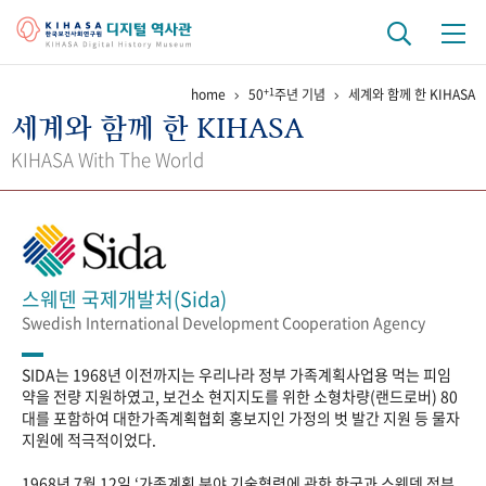
+1
home
50
주년 기념
세계와 함께 한 KIHASA
기관 역사
세계와 함께 한 KIHASA
걸어온 길
기관 변천사
역대 기관장
연구원 사람들
KIHASA With The World
연구 역사
정책과 연구
키워드로 보는 연구 역사
연구자들
간행물 변천사
스웨덴 국제개발처(Sida)
Swedish International Development Cooperation Agency
기록물 아카이브
SIDA는 1968년 이전까지는 우리나라 정부 가족계획사업용 먹는 피임
사진 아카이브
문서 기록물
행정박물
영상 기록물
약을 전량 지원하였고, 보건소 현지지도를 위한 소형차량(랜드로버) 80
대를 포함하여 대한가족계획협회 홍보지인 가정의 벗 발간 지원 등 물자
지원에 적극적이었다.
+1
50
주년 기념
1968년 7월 12일 ‘가족계획 분야 기술협력에 관한 한국과 스웨덴 정부