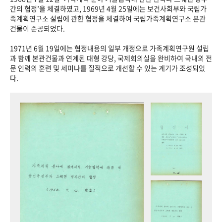
+1
성과 50선
숫자로 보는 50년
50
주년 광장
간의 협정’을 체결하였고, 1969년 4월 25일에는 보건사회부와 국립가
족계획연구소 설립에 관한 협정을 체결하여 국립가족계획연구소 본관
세계와 함께 한 KIHASA
건물이 준공되었다.
1971년 6월 19일에는 협정내용의 일부 개정으로 가족계획연구원 설립
VR 역사관
과 함께 본관건물과 연계된 대형 강당, 국제회의실을 완비하여 국내외 전
문 인력의 훈련 및 세미나를 질적으로 개선할 수 있는 계기가 조성되었
다.