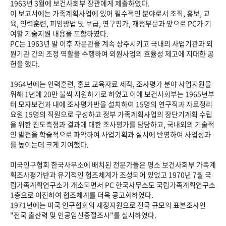
1963년 3월에 보건사회부 장관에게 제출하였다.
이 보고서에는 가족계획사업에 있어 필수적인 분야로서 조직, 홍보, 교
육, 인력훈련, 피임방법 및 보급, 연구평가, 재정부문과 앞으로 PC가 기
여할 기술지원 내용을 포함하였다.
PC는 1963년 말 이후 자문관을 계속 상주시키고 국내의 사업기관과 외
원기관 간의 조정 역할을 수행하여 외원사업의 효율성 제고에 지대한 공
헌을 했다.
1964년에는 인력훈련, 홍보 교육자료 제작, 조사평가 분야 사업지원을
위해 1년에 20만 불씩 지원하기로 하였고 이에 보건사회부는 1965년부
터 모자보건과 내에 조사평가반을 설치하여 15명의 연구직과 자료정리
요원 15명의 직원으로 구성하고 정부 가족계획사업의 장단기계획 수립
을 위한 진도측정과 결과에 대한 조사평가를 담당하고, 국내외의 기술적
인 발전을 학술적으로 파악하여 사업기획과 실시에 반영하여 사업성과
를 높이는데 크게 기여했다.
미국인구협회 한국사무소에 배치된 전문가들은 평소 보건사회부 가족계
획조사평가반과 유기적인 협조체계가 조성되어 있었고 1970년 7월 국
립가족계획연구소가 개소되면서 PC 한국사무소도 국립가족계획연구소
1층으로 이전하여 협조체계를 더욱 공고화하였다.
1971년에는 미국 인구협회의 재정지원으로 전국 규모의 표본조사인
"전국 출산력 및 인공임신중절조사"를 실시하였다.