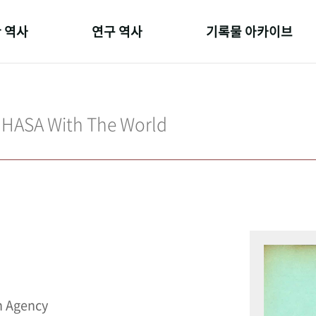
 역사
연구 역사
기록물 아카이브
온 길
정책과 연구
사진 아카이브
 변천사
키워드로 보는 연구 역사
문서 기록물
IHASA With The World
 기관장
연구자들
행정박물
 사람들
간행물 변천사
영상 기록물
n Agency