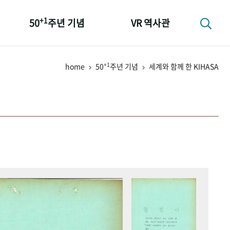
+1
50
주년 기념
VR 역사관
성과 50선
+1
home
50
주년 기념
세계와 함께 한 KIHASA
숫자로 보는 50년
+1
50
주년 광장
세계와 함께 한 KIHASA