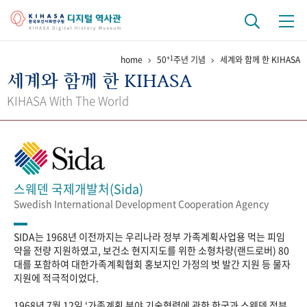
+1
home
50
주년 기념
세계와 함께 한 KIHASA
기관 역사
세계와 함께 한 KIHASA
걸어온 길
기관 변천사
역대 기관장
연구원 사람들
KIHASA With The World
연구 역사
정책과 연구
키워드로 보는 연구 역사
연구자들
간행물 변천사
스웨덴 국제개발처(Sida)
Swedish International Development Cooperation Agency
기록물 아카이브
SIDA는 1968년 이전까지는 우리나라 정부 가족계획사업용 먹는 피임
사진 아카이브
문서 기록물
행정박물
영상 기록물
약을 전량 지원하였고, 보건소 현지지도를 위한 소형차량(랜드로버) 80
대를 포함하여 대한가족계획협회 홍보지인 가정의 벗 발간 지원 등 물자
지원에 적극적이었다.
+1
50
주년 기념
1968년 7월 12일 ‘가족계획 분야 기술협력에 관한 한국과 스웨덴 정부