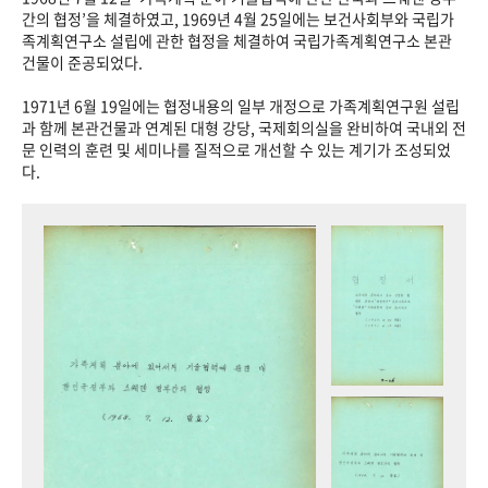
+1
성과 50선
숫자로 보는 50년
50
주년 광장
간의 협정’을 체결하였고, 1969년 4월 25일에는 보건사회부와 국립가
족계획연구소 설립에 관한 협정을 체결하여 국립가족계획연구소 본관
세계와 함께 한 KIHASA
건물이 준공되었다.
1971년 6월 19일에는 협정내용의 일부 개정으로 가족계획연구원 설립
VR 역사관
과 함께 본관건물과 연계된 대형 강당, 국제회의실을 완비하여 국내외 전
문 인력의 훈련 및 세미나를 질적으로 개선할 수 있는 계기가 조성되었
다.