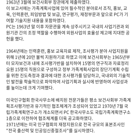
1963년 3월에 보건사회부 장관에게 제출하였다.
이 보고서에는 가족계획사업에 있어 필수적인 분야로서 조직, 홍보, 교
육, 인력훈련, 피임방법 및 보급, 연구평가, 재정부문과 앞으로 PC가 기
여할 기술지원 내용을 포함하였다.
PC는 1963년 말 이후 자문관을 계속 상주시키고 국내의 사업기관과 외
원기관 간의 조정 역할을 수행하여 외원사업의 효율성 제고에 지대한 공
헌을 했다.
1964년에는 인력훈련, 홍보 교육자료 제작, 조사평가 분야 사업지원을
위해 1년에 20만 불씩 지원하기로 하였고 이에 보건사회부는 1965년부
터 모자보건과 내에 조사평가반을 설치하여 15명의 연구직과 자료정리
요원 15명의 직원으로 구성하고 정부 가족계획사업의 장단기계획 수립
을 위한 진도측정과 결과에 대한 조사평가를 담당하고, 국내외의 기술적
인 발전을 학술적으로 파악하여 사업기획과 실시에 반영하여 사업성과
를 높이는데 크게 기여했다.
미국인구협회 한국사무소에 배치된 전문가들은 평소 보건사회부 가족계
획조사평가반과 유기적인 협조체계가 조성되어 있었고 1970년 7월 국
립가족계획연구소가 개소되면서 PC 한국사무소도 국립가족계획연구소
1층으로 이전하여 협조체계를 더욱 공고화하였다.
1971년에는 미국 인구협회의 재정지원으로 전국 규모의 표본조사인
"전국 출산력 및 인공임신중절조사"를 실시하였다.