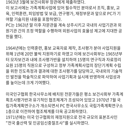
1963년 3월에 보건사회부 장관에게 제출하였다.
이 보고서에는 가족계획사업에 있어 필수적인 분야로서 조직, 홍보, 교
육, 인력훈련, 피임방법 및 보급, 연구평가, 재정부문과 앞으로 PC가 기
여할 기술지원 내용을 포함하였다.
PC는 1963년 말 이후 자문관을 계속 상주시키고 국내의 사업기관과 외
원기관 간의 조정 역할을 수행하여 외원사업의 효율성 제고에 지대한 공
헌을 했다.
1964년에는 인력훈련, 홍보 교육자료 제작, 조사평가 분야 사업지원을
위해 1년에 20만 불씩 지원하기로 하였고 이에 보건사회부는 1965년부
터 모자보건과 내에 조사평가반을 설치하여 15명의 연구직과 자료정리
요원 15명의 직원으로 구성하고 정부 가족계획사업의 장단기계획 수립
을 위한 진도측정과 결과에 대한 조사평가를 담당하고, 국내외의 기술적
인 발전을 학술적으로 파악하여 사업기획과 실시에 반영하여 사업성과
를 높이는데 크게 기여했다.
미국인구협회 한국사무소에 배치된 전문가들은 평소 보건사회부 가족계
획조사평가반과 유기적인 협조체계가 조성되어 있었고 1970년 7월 국
립가족계획연구소가 개소되면서 PC 한국사무소도 국립가족계획연구소
1층으로 이전하여 협조체계를 더욱 공고화하였다.
1971년에는 미국 인구협회의 재정지원으로 전국 규모의 표본조사인
"전국 출산력 및 인공임신중절조사"를 실시하였다.