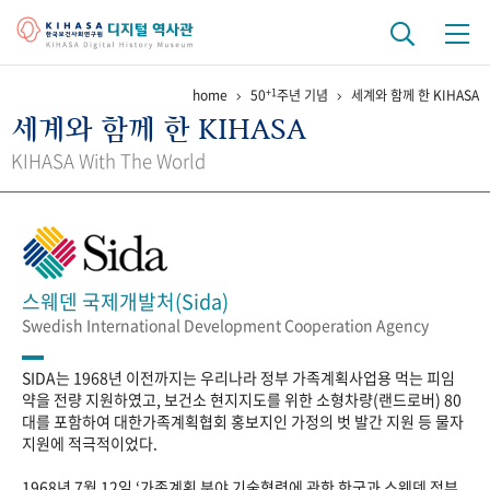
+1
home
50
주년 기념
세계와 함께 한 KIHASA
기관 역사
세계와 함께 한 KIHASA
걸어온 길
기관 변천사
역대 기관장
연구원 사람들
KIHASA With The World
연구 역사
정책과 연구
키워드로 보는 연구 역사
연구자들
간행물 변천사
스웨덴 국제개발처(Sida)
Swedish International Development Cooperation Agency
기록물 아카이브
SIDA는 1968년 이전까지는 우리나라 정부 가족계획사업용 먹는 피임
사진 아카이브
문서 기록물
행정박물
영상 기록물
약을 전량 지원하였고, 보건소 현지지도를 위한 소형차량(랜드로버) 80
대를 포함하여 대한가족계획협회 홍보지인 가정의 벗 발간 지원 등 물자
지원에 적극적이었다.
+1
50
주년 기념
1968년 7월 12일 ‘가족계획 분야 기술협력에 관한 한국과 스웨덴 정부