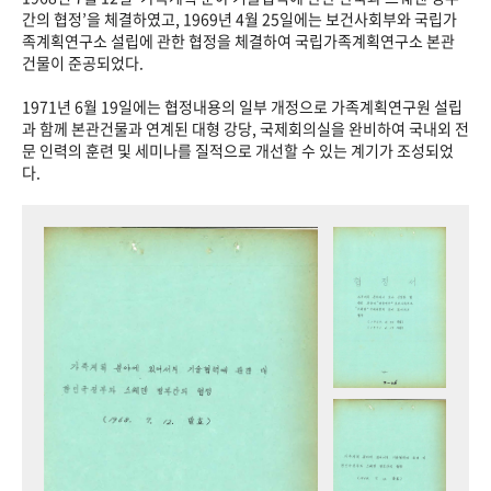
+1
성과 50선
숫자로 보는 50년
50
주년 광장
간의 협정’을 체결하였고, 1969년 4월 25일에는 보건사회부와 국립가
족계획연구소 설립에 관한 협정을 체결하여 국립가족계획연구소 본관
세계와 함께 한 KIHASA
건물이 준공되었다.
1971년 6월 19일에는 협정내용의 일부 개정으로 가족계획연구원 설립
VR 역사관
과 함께 본관건물과 연계된 대형 강당, 국제회의실을 완비하여 국내외 전
문 인력의 훈련 및 세미나를 질적으로 개선할 수 있는 계기가 조성되었
다.