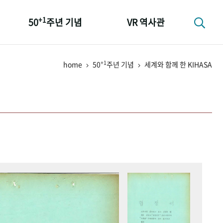
+1
50
주년 기념
VR 역사관
성과 50선
+1
home
50
주년 기념
세계와 함께 한 KIHASA
숫자로 보는 50년
+1
50
주년 광장
세계와 함께 한 KIHASA