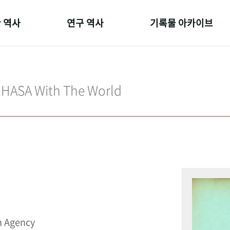
 역사
연구 역사
기록물 아카이브
온 길
정책과 연구
사진 아카이브
 변천사
키워드로 보는 연구 역사
문서 기록물
IHASA With The World
 기관장
연구자들
행정박물
 사람들
간행물 변천사
영상 기록물
n Agency