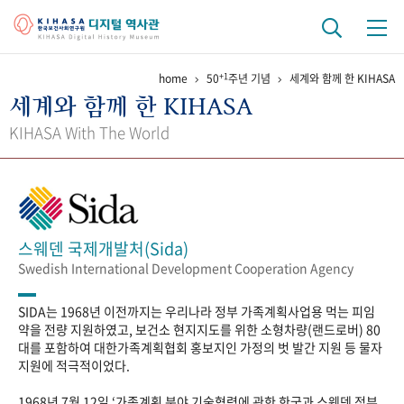
+1
home
50
주년 기념
세계와 함께 한 KIHASA
기관 역사
세계와 함께 한 KIHASA
걸어온 길
기관 변천사
역대 기관장
연구원 사람들
KIHASA With The World
연구 역사
정책과 연구
키워드로 보는 연구 역사
연구자들
간행물 변천사
스웨덴 국제개발처(Sida)
Swedish International Development Cooperation Agency
기록물 아카이브
SIDA는 1968년 이전까지는 우리나라 정부 가족계획사업용 먹는 피임
사진 아카이브
문서 기록물
행정박물
영상 기록물
약을 전량 지원하였고, 보건소 현지지도를 위한 소형차량(랜드로버) 80
대를 포함하여 대한가족계획협회 홍보지인 가정의 벗 발간 지원 등 물자
지원에 적극적이었다.
+1
50
주년 기념
1968년 7월 12일 ‘가족계획 분야 기술협력에 관한 한국과 스웨덴 정부