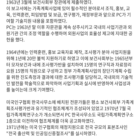
1963년 3월에 보건사회부 장관에게 제출하였다.
이 보고서에는 가족계획사업에 있어 필수적인 분야로서 조직, 홍보, 교
육, 인력훈련, 피임방법 및 보급, 연구평가, 재정부문과 앞으로 PC가 기
여할 기술지원 내용을 포함하였다.
PC는 1963년 말 이후 자문관을 계속 상주시키고 국내의 사업기관과 외
원기관 간의 조정 역할을 수행하여 외원사업의 효율성 제고에 지대한 공
헌을 했다.
1964년에는 인력훈련, 홍보 교육자료 제작, 조사평가 분야 사업지원을
위해 1년에 20만 불씩 지원하기로 하였고 이에 보건사회부는 1965년부
터 모자보건과 내에 조사평가반을 설치하여 15명의 연구직과 자료정리
요원 15명의 직원으로 구성하고 정부 가족계획사업의 장단기계획 수립
을 위한 진도측정과 결과에 대한 조사평가를 담당하고, 국내외의 기술적
인 발전을 학술적으로 파악하여 사업기획과 실시에 반영하여 사업성과
를 높이는데 크게 기여했다.
미국인구협회 한국사무소에 배치된 전문가들은 평소 보건사회부 가족계
획조사평가반과 유기적인 협조체계가 조성되어 있었고 1970년 7월 국
립가족계획연구소가 개소되면서 PC 한국사무소도 국립가족계획연구소
1층으로 이전하여 협조체계를 더욱 공고화하였다.
1971년에는 미국 인구협회의 재정지원으로 전국 규모의 표본조사인
"전국 출산력 및 인공임신중절조사"를 실시하였다.