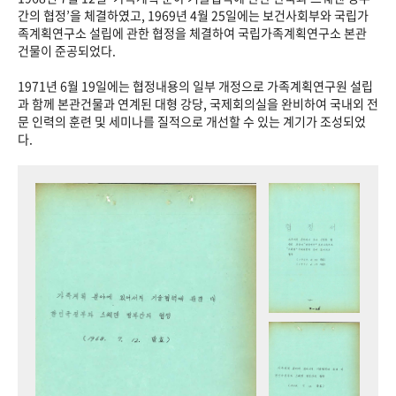
+1
성과 50선
숫자로 보는 50년
50
주년 광장
간의 협정’을 체결하였고, 1969년 4월 25일에는 보건사회부와 국립가
족계획연구소 설립에 관한 협정을 체결하여 국립가족계획연구소 본관
세계와 함께 한 KIHASA
건물이 준공되었다.
1971년 6월 19일에는 협정내용의 일부 개정으로 가족계획연구원 설립
VR 역사관
과 함께 본관건물과 연계된 대형 강당, 국제회의실을 완비하여 국내외 전
문 인력의 훈련 및 세미나를 질적으로 개선할 수 있는 계기가 조성되었
다.