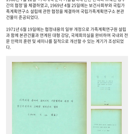
+1
성과 50선
숫자로 보는 50년
50
주년 광장
간의 협정’을 체결하였고, 1969년 4월 25일에는 보건사회부와 국립가
족계획연구소 설립에 관한 협정을 체결하여 국립가족계획연구소 본관
세계와 함께 한 KIHASA
건물이 준공되었다.
1971년 6월 19일에는 협정내용의 일부 개정으로 가족계획연구원 설립
VR 역사관
과 함께 본관건물과 연계된 대형 강당, 국제회의실을 완비하여 국내외 전
문 인력의 훈련 및 세미나를 질적으로 개선할 수 있는 계기가 조성되었
다.