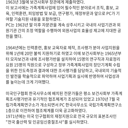
1963년 3월에 보건사회부 장관에게 제출하였다.
이 보고서에는 가족계획사업에 있어 필수적인 분야로서 조직, 홍보, 교
육, 인력훈련, 피임방법 및 보급, 연구평가, 재정부문과 앞으로 PC가 기
여할 기술지원 내용을 포함하였다.
PC는 1963년 말 이후 자문관을 계속 상주시키고 국내의 사업기관과 외
원기관 간의 조정 역할을 수행하여 외원사업의 효율성 제고에 지대한 공
헌을 했다.
1964년에는 인력훈련, 홍보 교육자료 제작, 조사평가 분야 사업지원을
위해 1년에 20만 불씩 지원하기로 하였고 이에 보건사회부는 1965년부
터 모자보건과 내에 조사평가반을 설치하여 15명의 연구직과 자료정리
요원 15명의 직원으로 구성하고 정부 가족계획사업의 장단기계획 수립
을 위한 진도측정과 결과에 대한 조사평가를 담당하고, 국내외의 기술적
인 발전을 학술적으로 파악하여 사업기획과 실시에 반영하여 사업성과
를 높이는데 크게 기여했다.
미국인구협회 한국사무소에 배치된 전문가들은 평소 보건사회부 가족계
획조사평가반과 유기적인 협조체계가 조성되어 있었고 1970년 7월 국
립가족계획연구소가 개소되면서 PC 한국사무소도 국립가족계획연구소
1층으로 이전하여 협조체계를 더욱 공고화하였다.
1971년에는 미국 인구협회의 재정지원으로 전국 규모의 표본조사인
"전국 출산력 및 인공임신중절조사"를 실시하였다.