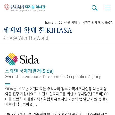
+1
home
50
주년 기념
세계와 함께 한 KIHASA
기관 역사
세계와 함께 한 KIHASA
걸어온 길
기관 변천사
역대 기관장
연구원 사람들
KIHASA With The World
연구 역사
정책과 연구
키워드로 보는 연구 역사
연구자들
간행물 변천사
스웨덴 국제개발처(Sida)
Swedish International Development Cooperation Agency
기록물 아카이브
SIDA는 1968년 이전까지는 우리나라 정부 가족계획사업용 먹는 피임
사진 아카이브
문서 기록물
행정박물
영상 기록물
약을 전량 지원하였고, 보건소 현지지도를 위한 소형차량(랜드로버) 80
대를 포함하여 대한가족계획협회 홍보지인 가정의 벗 발간 지원 등 물자
지원에 적극적이었다.
+1
50
주년 기념
1968년 7월 12일 ‘가족계획 분야 기술협력에 관한 한국과 스웨덴 정부