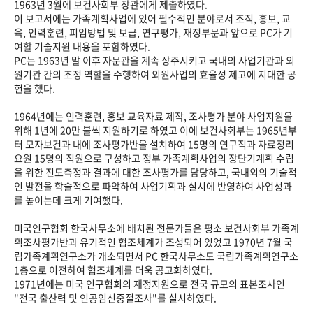
1963년 3월에 보건사회부 장관에게 제출하였다.
이 보고서에는 가족계획사업에 있어 필수적인 분야로서 조직, 홍보, 교
육, 인력훈련, 피임방법 및 보급, 연구평가, 재정부문과 앞으로 PC가 기
여할 기술지원 내용을 포함하였다.
PC는 1963년 말 이후 자문관을 계속 상주시키고 국내의 사업기관과 외
원기관 간의 조정 역할을 수행하여 외원사업의 효율성 제고에 지대한 공
헌을 했다.
1964년에는 인력훈련, 홍보 교육자료 제작, 조사평가 분야 사업지원을
위해 1년에 20만 불씩 지원하기로 하였고 이에 보건사회부는 1965년부
터 모자보건과 내에 조사평가반을 설치하여 15명의 연구직과 자료정리
요원 15명의 직원으로 구성하고 정부 가족계획사업의 장단기계획 수립
을 위한 진도측정과 결과에 대한 조사평가를 담당하고, 국내외의 기술적
인 발전을 학술적으로 파악하여 사업기획과 실시에 반영하여 사업성과
를 높이는데 크게 기여했다.
미국인구협회 한국사무소에 배치된 전문가들은 평소 보건사회부 가족계
획조사평가반과 유기적인 협조체계가 조성되어 있었고 1970년 7월 국
립가족계획연구소가 개소되면서 PC 한국사무소도 국립가족계획연구소
1층으로 이전하여 협조체계를 더욱 공고화하였다.
1971년에는 미국 인구협회의 재정지원으로 전국 규모의 표본조사인
"전국 출산력 및 인공임신중절조사"를 실시하였다.