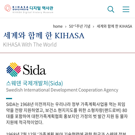
+1
home
50
주년 기념
세계와 함께 한 KIHASA
기관 역사
세계와 함께 한 KIHASA
걸어온 길
기관 변천사
역대 기관장
연구원 사람들
KIHASA With The World
연구 역사
정책과 연구
키워드로 보는 연구 역사
연구자들
간행물 변천사
스웨덴 국제개발처(Sida)
Swedish International Development Cooperation Agency
기록물 아카이브
SIDA는 1968년 이전까지는 우리나라 정부 가족계획사업용 먹는 피임
사진 아카이브
문서 기록물
행정박물
영상 기록물
약을 전량 지원하였고, 보건소 현지지도를 위한 소형차량(랜드로버) 80
대를 포함하여 대한가족계획협회 홍보지인 가정의 벗 발간 지원 등 물자
지원에 적극적이었다.
+1
50
주년 기념
1968년 7월 12일 ‘가족계획 분야 기술협력에 관한 한국과 스웨덴 정부