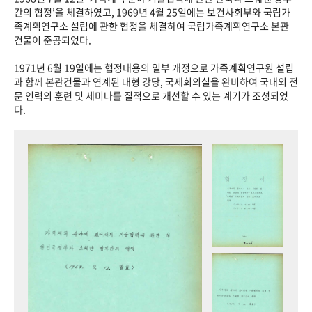
+1
성과 50선
숫자로 보는 50년
50
주년 광장
간의 협정’을 체결하였고, 1969년 4월 25일에는 보건사회부와 국립가
족계획연구소 설립에 관한 협정을 체결하여 국립가족계획연구소 본관
세계와 함께 한 KIHASA
건물이 준공되었다.
1971년 6월 19일에는 협정내용의 일부 개정으로 가족계획연구원 설립
VR 역사관
과 함께 본관건물과 연계된 대형 강당, 국제회의실을 완비하여 국내외 전
문 인력의 훈련 및 세미나를 질적으로 개선할 수 있는 계기가 조성되었
다.