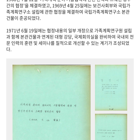
+1
성과 50선
숫자로 보는 50년
50
주년 광장
간의 협정’을 체결하였고, 1969년 4월 25일에는 보건사회부와 국립가
족계획연구소 설립에 관한 협정을 체결하여 국립가족계획연구소 본관
세계와 함께 한 KIHASA
건물이 준공되었다.
1971년 6월 19일에는 협정내용의 일부 개정으로 가족계획연구원 설립
VR 역사관
과 함께 본관건물과 연계된 대형 강당, 국제회의실을 완비하여 국내외 전
문 인력의 훈련 및 세미나를 질적으로 개선할 수 있는 계기가 조성되었
다.