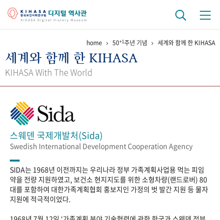
+1
home
50
주년 기념
세계와 함께 한 KIHASA
기관 역사
세계와 함께 한 KIHASA
걸어온 길
기관 변천사
역대 기관장
연구원 사람들
KIHASA With The World
연구 역사
정책과 연구
키워드로 보는 연구 역사
연구자들
간행물 변천사
스웨덴 국제개발처(Sida)
Swedish International Development Cooperation Agency
기록물 아카이브
SIDA는 1968년 이전까지는 우리나라 정부 가족계획사업용 먹는 피임
사진 아카이브
문서 기록물
행정박물
영상 기록물
약을 전량 지원하였고, 보건소 현지지도를 위한 소형차량(랜드로버) 80
대를 포함하여 대한가족계획협회 홍보지인 가정의 벗 발간 지원 등 물자
지원에 적극적이었다.
+1
50
주년 기념
1968년 7월 12일 ‘가족계획 분야 기술협력에 관한 한국과 스웨덴 정부