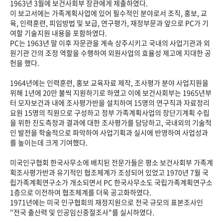
1963년 3월에 보건사회부 장관에게 제출하였다.
이 보고서에는 가족계획사업에 있어 필수적인 분야로서 조직, 홍보, 교
육, 인력훈련, 피임방법 및 보급, 연구평가, 재정부문과 앞으로 PC가 기
여할 기술지원 내용을 포함하였다.
PC는 1963년 말 이후 자문관을 계속 상주시키고 국내의 사업기관과 외
원기관 간의 조정 역할을 수행하여 외원사업의 효율성 제고에 지대한 공
헌을 했다.
1964년에는 인력훈련, 홍보 교육자료 제작, 조사평가 분야 사업지원을
위해 1년에 20만 불씩 지원하기로 하였고 이에 보건사회부는 1965년부
터 모자보건과 내에 조사평가반을 설치하여 15명의 연구직과 자료정리
요원 15명의 직원으로 구성하고 정부 가족계획사업의 장단기계획 수립
을 위한 진도측정과 결과에 대한 조사평가를 담당하고, 국내외의 기술적
인 발전을 학술적으로 파악하여 사업기획과 실시에 반영하여 사업성과
를 높이는데 크게 기여했다.
미국인구협회 한국사무소에 배치된 전문가들은 평소 보건사회부 가족계
획조사평가반과 유기적인 협조체계가 조성되어 있었고 1970년 7월 국
립가족계획연구소가 개소되면서 PC 한국사무소도 국립가족계획연구소
1층으로 이전하여 협조체계를 더욱 공고화하였다.
1971년에는 미국 인구협회의 재정지원으로 전국 규모의 표본조사인
"전국 출산력 및 인공임신중절조사"를 실시하였다.