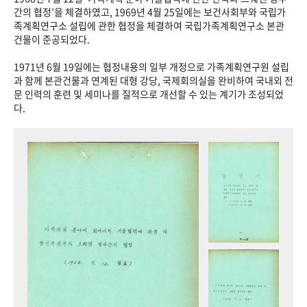
+1
성과 50선
숫자로 보는 50년
50
주년 광장
간의 협정’을 체결하였고, 1969년 4월 25일에는 보건사회부와 국립가
족계획연구소 설립에 관한 협정을 체결하여 국립가족계획연구소 본관
세계와 함께 한 KIHASA
건물이 준공되었다.
1971년 6월 19일에는 협정내용의 일부 개정으로 가족계획연구원 설립
VR 역사관
과 함께 본관건물과 연계된 대형 강당, 국제회의실을 완비하여 국내외 전
문 인력의 훈련 및 세미나를 질적으로 개선할 수 있는 계기가 조성되었
다.