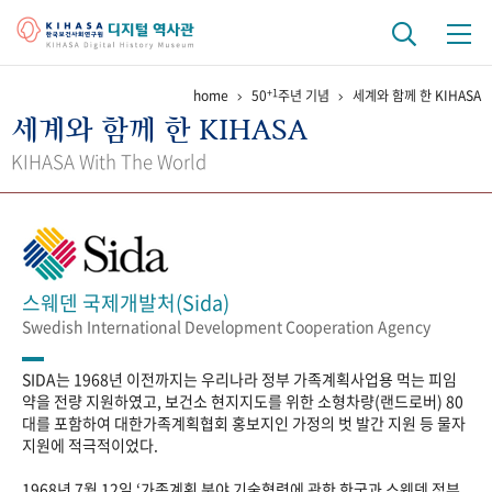
+1
home
50
주년 기념
세계와 함께 한 KIHASA
기관 역사
세계와 함께 한 KIHASA
걸어온 길
기관 변천사
역대 기관장
연구원 사람들
KIHASA With The World
연구 역사
정책과 연구
키워드로 보는 연구 역사
연구자들
간행물 변천사
스웨덴 국제개발처(Sida)
Swedish International Development Cooperation Agency
기록물 아카이브
SIDA는 1968년 이전까지는 우리나라 정부 가족계획사업용 먹는 피임
사진 아카이브
문서 기록물
행정박물
영상 기록물
약을 전량 지원하였고, 보건소 현지지도를 위한 소형차량(랜드로버) 80
대를 포함하여 대한가족계획협회 홍보지인 가정의 벗 발간 지원 등 물자
지원에 적극적이었다.
+1
50
주년 기념
1968년 7월 12일 ‘가족계획 분야 기술협력에 관한 한국과 스웨덴 정부