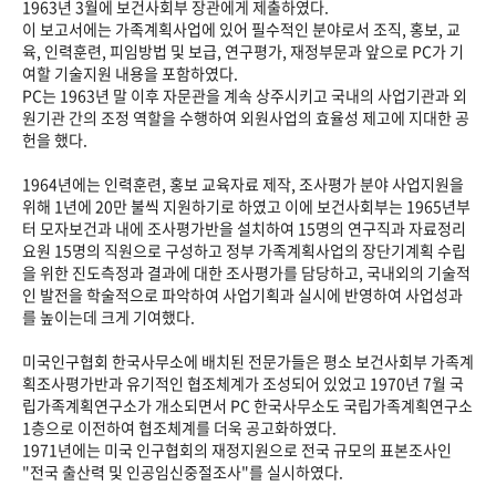
1963년 3월에 보건사회부 장관에게 제출하였다.
이 보고서에는 가족계획사업에 있어 필수적인 분야로서 조직, 홍보, 교
육, 인력훈련, 피임방법 및 보급, 연구평가, 재정부문과 앞으로 PC가 기
여할 기술지원 내용을 포함하였다.
PC는 1963년 말 이후 자문관을 계속 상주시키고 국내의 사업기관과 외
원기관 간의 조정 역할을 수행하여 외원사업의 효율성 제고에 지대한 공
헌을 했다.
1964년에는 인력훈련, 홍보 교육자료 제작, 조사평가 분야 사업지원을
위해 1년에 20만 불씩 지원하기로 하였고 이에 보건사회부는 1965년부
터 모자보건과 내에 조사평가반을 설치하여 15명의 연구직과 자료정리
요원 15명의 직원으로 구성하고 정부 가족계획사업의 장단기계획 수립
을 위한 진도측정과 결과에 대한 조사평가를 담당하고, 국내외의 기술적
인 발전을 학술적으로 파악하여 사업기획과 실시에 반영하여 사업성과
를 높이는데 크게 기여했다.
미국인구협회 한국사무소에 배치된 전문가들은 평소 보건사회부 가족계
획조사평가반과 유기적인 협조체계가 조성되어 있었고 1970년 7월 국
립가족계획연구소가 개소되면서 PC 한국사무소도 국립가족계획연구소
1층으로 이전하여 협조체계를 더욱 공고화하였다.
1971년에는 미국 인구협회의 재정지원으로 전국 규모의 표본조사인
"전국 출산력 및 인공임신중절조사"를 실시하였다.