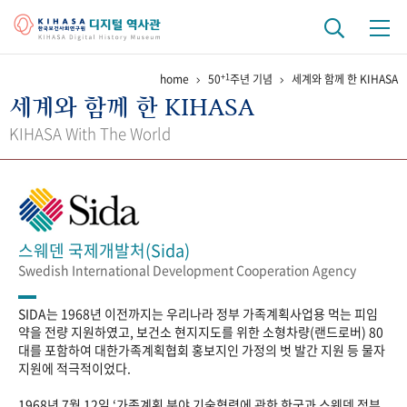
+1
home
50
주년 기념
세계와 함께 한 KIHASA
기관 역사
세계와 함께 한 KIHASA
걸어온 길
기관 변천사
역대 기관장
연구원 사람들
KIHASA With The World
연구 역사
정책과 연구
키워드로 보는 연구 역사
연구자들
간행물 변천사
스웨덴 국제개발처(Sida)
Swedish International Development Cooperation Agency
기록물 아카이브
SIDA는 1968년 이전까지는 우리나라 정부 가족계획사업용 먹는 피임
사진 아카이브
문서 기록물
행정박물
영상 기록물
약을 전량 지원하였고, 보건소 현지지도를 위한 소형차량(랜드로버) 80
대를 포함하여 대한가족계획협회 홍보지인 가정의 벗 발간 지원 등 물자
지원에 적극적이었다.
+1
50
주년 기념
1968년 7월 12일 ‘가족계획 분야 기술협력에 관한 한국과 스웨덴 정부