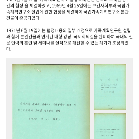
+1
성과 50선
숫자로 보는 50년
50
주년 광장
간의 협정’을 체결하였고, 1969년 4월 25일에는 보건사회부와 국립가
족계획연구소 설립에 관한 협정을 체결하여 국립가족계획연구소 본관
세계와 함께 한 KIHASA
건물이 준공되었다.
1971년 6월 19일에는 협정내용의 일부 개정으로 가족계획연구원 설립
VR 역사관
과 함께 본관건물과 연계된 대형 강당, 국제회의실을 완비하여 국내외 전
문 인력의 훈련 및 세미나를 질적으로 개선할 수 있는 계기가 조성되었
다.