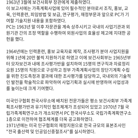
1963년 3월에 보건사회부 장관에게 제출하였다.
이 보고서에는 가족계획사업에 있어 필수적인 분야로서 조직, 홍보, 교
육, 인력훈련, 피임방법 및 보급, 연구평가, 재정부문과 앞으로 PC가 기
여할 기술지원 내용을 포함하였다.
PC는 1963년 말 이후 자문관을 계속 상주시키고 국내의 사업기관과 외
원기관 간의 조정 역할을 수행하여 외원사업의 효율성 제고에 지대한 공
헌을 했다.
1964년에는 인력훈련, 홍보 교육자료 제작, 조사평가 분야 사업지원을
위해 1년에 20만 불씩 지원하기로 하였고 이에 보건사회부는 1965년부
터 모자보건과 내에 조사평가반을 설치하여 15명의 연구직과 자료정리
요원 15명의 직원으로 구성하고 정부 가족계획사업의 장단기계획 수립
을 위한 진도측정과 결과에 대한 조사평가를 담당하고, 국내외의 기술적
인 발전을 학술적으로 파악하여 사업기획과 실시에 반영하여 사업성과
를 높이는데 크게 기여했다.
미국인구협회 한국사무소에 배치된 전문가들은 평소 보건사회부 가족계
획조사평가반과 유기적인 협조체계가 조성되어 있었고 1970년 7월 국
립가족계획연구소가 개소되면서 PC 한국사무소도 국립가족계획연구소
1층으로 이전하여 협조체계를 더욱 공고화하였다.
1971년에는 미국 인구협회의 재정지원으로 전국 규모의 표본조사인
"전국 출산력 및 인공임신중절조사"를 실시하였다.