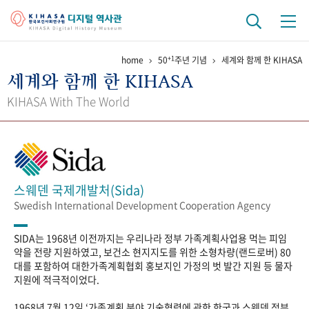
+1
home
50
주년 기념
세계와 함께 한 KIHASA
기관 역사
세계와 함께 한 KIHASA
걸어온 길
기관 변천사
역대 기관장
연구원 사람들
KIHASA With The World
연구 역사
정책과 연구
키워드로 보는 연구 역사
연구자들
간행물 변천사
스웨덴 국제개발처(Sida)
Swedish International Development Cooperation Agency
기록물 아카이브
SIDA는 1968년 이전까지는 우리나라 정부 가족계획사업용 먹는 피임
사진 아카이브
문서 기록물
행정박물
영상 기록물
약을 전량 지원하였고, 보건소 현지지도를 위한 소형차량(랜드로버) 80
대를 포함하여 대한가족계획협회 홍보지인 가정의 벗 발간 지원 등 물자
지원에 적극적이었다.
+1
50
주년 기념
1968년 7월 12일 ‘가족계획 분야 기술협력에 관한 한국과 스웨덴 정부