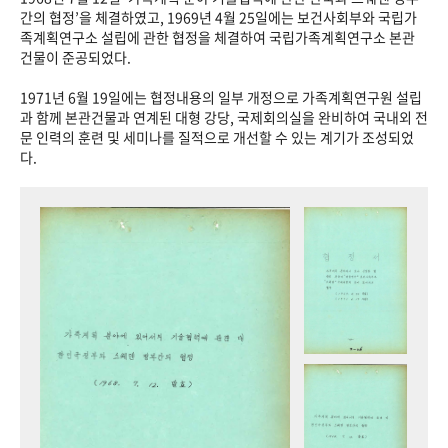
+1
성과 50선
숫자로 보는 50년
50
주년 광장
간의 협정’을 체결하였고, 1969년 4월 25일에는 보건사회부와 국립가
족계획연구소 설립에 관한 협정을 체결하여 국립가족계획연구소 본관
세계와 함께 한 KIHASA
건물이 준공되었다.
1971년 6월 19일에는 협정내용의 일부 개정으로 가족계획연구원 설립
VR 역사관
과 함께 본관건물과 연계된 대형 강당, 국제회의실을 완비하여 국내외 전
문 인력의 훈련 및 세미나를 질적으로 개선할 수 있는 계기가 조성되었
다.