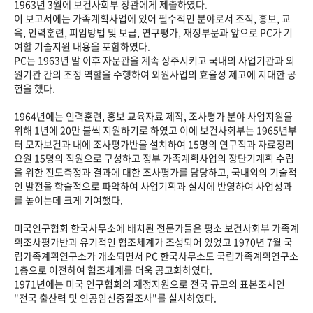
1963년 3월에 보건사회부 장관에게 제출하였다.
이 보고서에는 가족계획사업에 있어 필수적인 분야로서 조직, 홍보, 교
육, 인력훈련, 피임방법 및 보급, 연구평가, 재정부문과 앞으로 PC가 기
여할 기술지원 내용을 포함하였다.
PC는 1963년 말 이후 자문관을 계속 상주시키고 국내의 사업기관과 외
원기관 간의 조정 역할을 수행하여 외원사업의 효율성 제고에 지대한 공
헌을 했다.
1964년에는 인력훈련, 홍보 교육자료 제작, 조사평가 분야 사업지원을
위해 1년에 20만 불씩 지원하기로 하였고 이에 보건사회부는 1965년부
터 모자보건과 내에 조사평가반을 설치하여 15명의 연구직과 자료정리
요원 15명의 직원으로 구성하고 정부 가족계획사업의 장단기계획 수립
을 위한 진도측정과 결과에 대한 조사평가를 담당하고, 국내외의 기술적
인 발전을 학술적으로 파악하여 사업기획과 실시에 반영하여 사업성과
를 높이는데 크게 기여했다.
미국인구협회 한국사무소에 배치된 전문가들은 평소 보건사회부 가족계
획조사평가반과 유기적인 협조체계가 조성되어 있었고 1970년 7월 국
립가족계획연구소가 개소되면서 PC 한국사무소도 국립가족계획연구소
1층으로 이전하여 협조체계를 더욱 공고화하였다.
1971년에는 미국 인구협회의 재정지원으로 전국 규모의 표본조사인
"전국 출산력 및 인공임신중절조사"를 실시하였다.