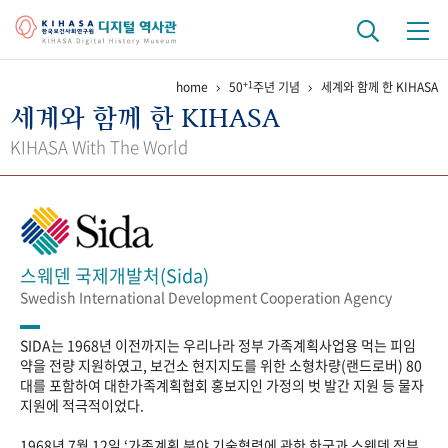
+1
home
50
주년 기념
세계와 함께 한 KIHASA
기관 역사
세계와 함께 한 KIHASA
걸어온 길
기관 변천사
역대 기관장
연구원 사람들
KIHASA With The World
연구 역사
정책과 연구
키워드로 보는 연구 역사
연구자들
간행물 변천사
스웨덴 국제개발처(Sida)
Swedish International Development Cooperation Agency
기록물 아카이브
SIDA는 1968년 이전까지는 우리나라 정부 가족계획사업용 먹는 피임
사진 아카이브
문서 기록물
행정박물
영상 기록물
약을 전량 지원하였고, 보건소 현지지도를 위한 소형차량(랜드로버) 80
대를 포함하여 대한가족계획협회 홍보지인 가정의 벗 발간 지원 등 물자
지원에 적극적이었다.
+1
50
주년 기념
1968년 7월 12일 ‘가족계획 분야 기술협력에 관한 한국과 스웨덴 정부