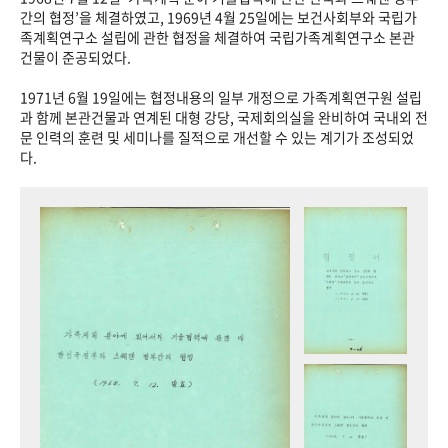
+1
성과 50선
숫자로 보는 50년
50
주년 광장
간의 협정’을 체결하였고, 1969년 4월 25일에는 보건사회부와 국립가
족계획연구소 설립에 관한 협정을 체결하여 국립가족계획연구소 본관
세계와 함께 한 KIHASA
건물이 준공되었다.
1971년 6월 19일에는 협정내용의 일부 개정으로 가족계획연구원 설립
VR 역사관
과 함께 본관건물과 연계된 대형 강당, 국제회의실을 완비하여 국내외 전
문 인력의 훈련 및 세미나를 질적으로 개선할 수 있는 계기가 조성되었
다.