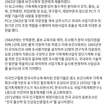
1963년 3월에 보건사회부 장관에게 제출하였다.
이 보고서에는 가족계획사업에 있어 필수적인 분야로서 조직, 홍보, 교
육, 인력훈련, 피임방법 및 보급, 연구평가, 재정부문과 앞으로 PC가 기
여할 기술지원 내용을 포함하였다.
PC는 1963년 말 이후 자문관을 계속 상주시키고 국내의 사업기관과 외
원기관 간의 조정 역할을 수행하여 외원사업의 효율성 제고에 지대한 공
헌을 했다.
1964년에는 인력훈련, 홍보 교육자료 제작, 조사평가 분야 사업지원을
위해 1년에 20만 불씩 지원하기로 하였고 이에 보건사회부는 1965년부
터 모자보건과 내에 조사평가반을 설치하여 15명의 연구직과 자료정리
요원 15명의 직원으로 구성하고 정부 가족계획사업의 장단기계획 수립
을 위한 진도측정과 결과에 대한 조사평가를 담당하고, 국내외의 기술적
인 발전을 학술적으로 파악하여 사업기획과 실시에 반영하여 사업성과
를 높이는데 크게 기여했다.
미국인구협회 한국사무소에 배치된 전문가들은 평소 보건사회부 가족계
획조사평가반과 유기적인 협조체계가 조성되어 있었고 1970년 7월 국
립가족계획연구소가 개소되면서 PC 한국사무소도 국립가족계획연구소
1층으로 이전하여 협조체계를 더욱 공고화하였다.
1971년에는 미국 인구협회의 재정지원으로 전국 규모의 표본조사인
"전국 출산력 및 인공임신중절조사"를 실시하였다.