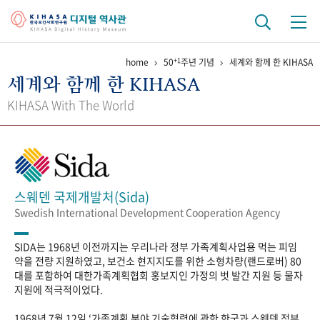
+1
home
50
주년 기념
세계와 함께 한 KIHASA
기관 역사
세계와 함께 한 KIHASA
걸어온 길
기관 변천사
역대 기관장
연구원 사람들
KIHASA With The World
연구 역사
정책과 연구
키워드로 보는 연구 역사
연구자들
간행물 변천사
스웨덴 국제개발처(Sida)
Swedish International Development Cooperation Agency
기록물 아카이브
SIDA는 1968년 이전까지는 우리나라 정부 가족계획사업용 먹는 피임
사진 아카이브
문서 기록물
행정박물
영상 기록물
약을 전량 지원하였고, 보건소 현지지도를 위한 소형차량(랜드로버) 80
대를 포함하여 대한가족계획협회 홍보지인 가정의 벗 발간 지원 등 물자
지원에 적극적이었다.
+1
50
주년 기념
1968년 7월 12일 ‘가족계획 분야 기술협력에 관한 한국과 스웨덴 정부