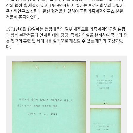
+1
성과 50선
숫자로 보는 50년
50
주년 광장
간의 협정’을 체결하였고, 1969년 4월 25일에는 보건사회부와 국립가
족계획연구소 설립에 관한 협정을 체결하여 국립가족계획연구소 본관
세계와 함께 한 KIHASA
건물이 준공되었다.
1971년 6월 19일에는 협정내용의 일부 개정으로 가족계획연구원 설립
VR 역사관
과 함께 본관건물과 연계된 대형 강당, 국제회의실을 완비하여 국내외 전
문 인력의 훈련 및 세미나를 질적으로 개선할 수 있는 계기가 조성되었
다.