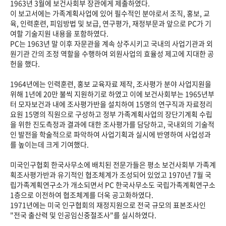
1963년 3월에 보건사회부 장관에게 제출하였다.
이 보고서에는 가족계획사업에 있어 필수적인 분야로서 조직, 홍보, 교
육, 인력훈련, 피임방법 및 보급, 연구평가, 재정부문과 앞으로 PC가 기
여할 기술지원 내용을 포함하였다.
PC는 1963년 말 이후 자문관을 계속 상주시키고 국내의 사업기관과 외
원기관 간의 조정 역할을 수행하여 외원사업의 효율성 제고에 지대한 공
헌을 했다.
1964년에는 인력훈련, 홍보 교육자료 제작, 조사평가 분야 사업지원을
위해 1년에 20만 불씩 지원하기로 하였고 이에 보건사회부는 1965년부
터 모자보건과 내에 조사평가반을 설치하여 15명의 연구직과 자료정리
요원 15명의 직원으로 구성하고 정부 가족계획사업의 장단기계획 수립
을 위한 진도측정과 결과에 대한 조사평가를 담당하고, 국내외의 기술적
인 발전을 학술적으로 파악하여 사업기획과 실시에 반영하여 사업성과
를 높이는데 크게 기여했다.
미국인구협회 한국사무소에 배치된 전문가들은 평소 보건사회부 가족계
획조사평가반과 유기적인 협조체계가 조성되어 있었고 1970년 7월 국
립가족계획연구소가 개소되면서 PC 한국사무소도 국립가족계획연구소
1층으로 이전하여 협조체계를 더욱 공고화하였다.
1971년에는 미국 인구협회의 재정지원으로 전국 규모의 표본조사인
"전국 출산력 및 인공임신중절조사"를 실시하였다.