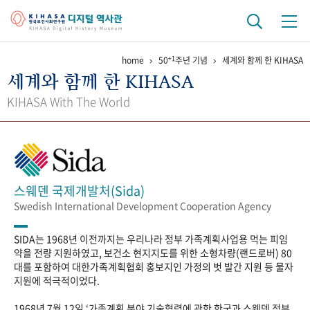
+1
home
50
주년 기념
세계와 함께 한 KIHASA
기관 역사
세계와 함께 한 KIHASA
걸어온 길
기관 변천사
역대 기관장
연구원 사람들
KIHASA With The World
연구 역사
정책과 연구
키워드로 보는 연구 역사
연구자들
간행물 변천사
스웨덴 국제개발처(Sida)
Swedish International Development Cooperation Agency
기록물 아카이브
SIDA는 1968년 이전까지는 우리나라 정부 가족계획사업용 먹는 피임
사진 아카이브
문서 기록물
행정박물
영상 기록물
약을 전량 지원하였고, 보건소 현지지도를 위한 소형차량(랜드로버) 80
대를 포함하여 대한가족계획협회 홍보지인 가정의 벗 발간 지원 등 물자
지원에 적극적이었다.
+1
50
주년 기념
1968년 7월 12일 ‘가족계획 분야 기술협력에 관한 한국과 스웨덴 정부