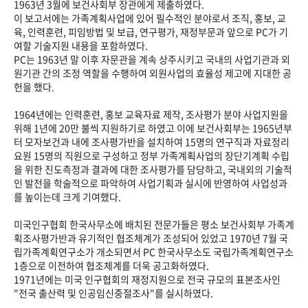
1963년 3월에 보건사회부 장관에게 제출하였다.
이 보고서에는 가족계획사업에 있어 필수적인 분야로서 조직, 홍보, 교
육, 인력훈련, 피임방법 및 보급, 연구평가, 재정부문과 앞으로 PC가 기
여할 기술지원 내용을 포함하였다.
PC는 1963년 말 이후 자문관을 계속 상주시키고 국내의 사업기관과 외
원기관 간의 조정 역할을 수행하여 외원사업의 효율성 제고에 지대한 공
헌을 했다.
1964년에는 인력훈련, 홍보 교육자료 제작, 조사평가 분야 사업지원을
위해 1년에 20만 불씩 지원하기로 하였고 이에 보건사회부는 1965년부
터 모자보건과 내에 조사평가반을 설치하여 15명의 연구직과 자료정리
요원 15명의 직원으로 구성하고 정부 가족계획사업의 장단기계획 수립
을 위한 진도측정과 결과에 대한 조사평가를 담당하고, 국내외의 기술적
인 발전을 학술적으로 파악하여 사업기획과 실시에 반영하여 사업성과
를 높이는데 크게 기여했다.
미국인구협회 한국사무소에 배치된 전문가들은 평소 보건사회부 가족계
획조사평가반과 유기적인 협조체계가 조성되어 있었고 1970년 7월 국
립가족계획연구소가 개소되면서 PC 한국사무소도 국립가족계획연구소
1층으로 이전하여 협조체계를 더욱 공고화하였다.
1971년에는 미국 인구협회의 재정지원으로 전국 규모의 표본조사인
"전국 출산력 및 인공임신중절조사"를 실시하였다.