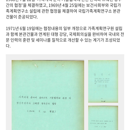
+1
성과 50선
숫자로 보는 50년
50
주년 광장
간의 협정’을 체결하였고, 1969년 4월 25일에는 보건사회부와 국립가
족계획연구소 설립에 관한 협정을 체결하여 국립가족계획연구소 본관
세계와 함께 한 KIHASA
건물이 준공되었다.
1971년 6월 19일에는 협정내용의 일부 개정으로 가족계획연구원 설립
VR 역사관
과 함께 본관건물과 연계된 대형 강당, 국제회의실을 완비하여 국내외 전
문 인력의 훈련 및 세미나를 질적으로 개선할 수 있는 계기가 조성되었
다.