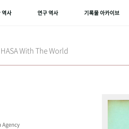
 역사
연구 역사
기록물 아카이브
온 길
정책과 연구
사진 아카이브
 변천사
키워드로 보는 연구 역사
문서 기록물
IHASA With The World
 기관장
연구자들
행정박물
 사람들
간행물 변천사
영상 기록물
n Agency