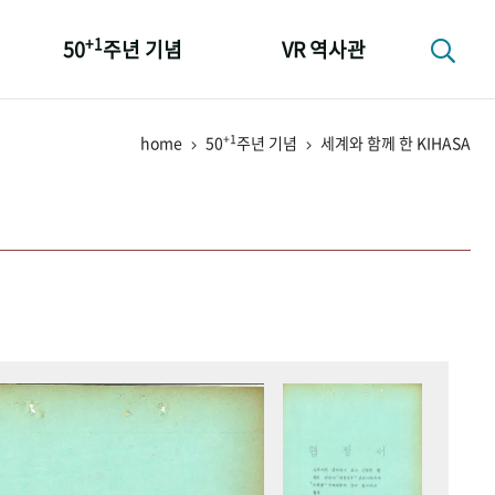
+1
50
주년 기념
VR 역사관
성과 50선
+1
home
50
주년 기념
세계와 함께 한 KIHASA
숫자로 보는 50년
+1
50
주년 광장
세계와 함께 한 KIHASA