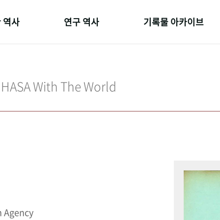
 역사
연구 역사
기록물 아카이브
온 길
정책과 연구
사진 아카이브
 변천사
키워드로 보는 연구 역사
문서 기록물
IHASA With The World
 기관장
연구자들
행정박물
 사람들
간행물 변천사
영상 기록물
n Agency