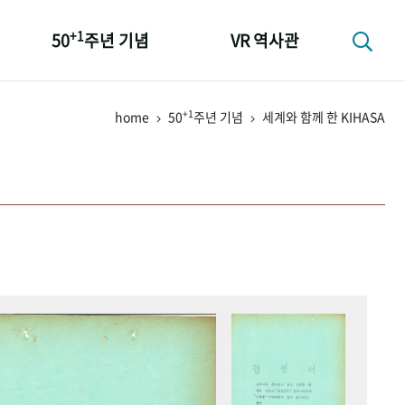
+1
50
주년 기념
VR 역사관
성과 50선
+1
home
50
주년 기념
세계와 함께 한 KIHASA
숫자로 보는 50년
+1
50
주년 광장
세계와 함께 한 KIHASA