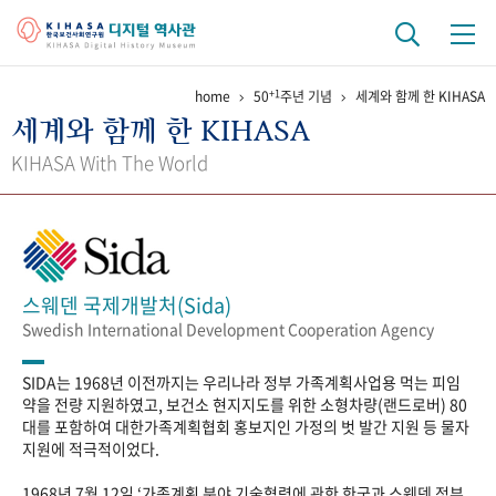
+1
home
50
주년 기념
세계와 함께 한 KIHASA
기관 역사
세계와 함께 한 KIHASA
걸어온 길
기관 변천사
역대 기관장
연구원 사람들
KIHASA With The World
연구 역사
정책과 연구
키워드로 보는 연구 역사
연구자들
간행물 변천사
스웨덴 국제개발처(Sida)
Swedish International Development Cooperation Agency
기록물 아카이브
SIDA는 1968년 이전까지는 우리나라 정부 가족계획사업용 먹는 피임
사진 아카이브
문서 기록물
행정박물
영상 기록물
약을 전량 지원하였고, 보건소 현지지도를 위한 소형차량(랜드로버) 80
대를 포함하여 대한가족계획협회 홍보지인 가정의 벗 발간 지원 등 물자
지원에 적극적이었다.
+1
50
주년 기념
1968년 7월 12일 ‘가족계획 분야 기술협력에 관한 한국과 스웨덴 정부