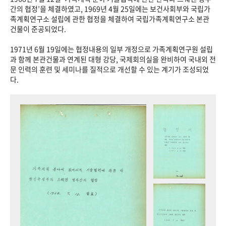
+1
성과 50선
숫자로 보는 50년
50
주년 광장
간의 협정’을 체결하였고, 1969년 4월 25일에는 보건사회부와 국립가
족계획연구소 설립에 관한 협정을 체결하여 국립가족계획연구소 본관
세계와 함께 한 KIHASA
건물이 준공되었다.
1971년 6월 19일에는 협정내용의 일부 개정으로 가족계획연구원 설립
VR 역사관
과 함께 본관건물과 연계된 대형 강당, 국제회의실을 완비하여 국내외 전
문 인력의 훈련 및 세미나를 질적으로 개선할 수 있는 계기가 조성되었
다.