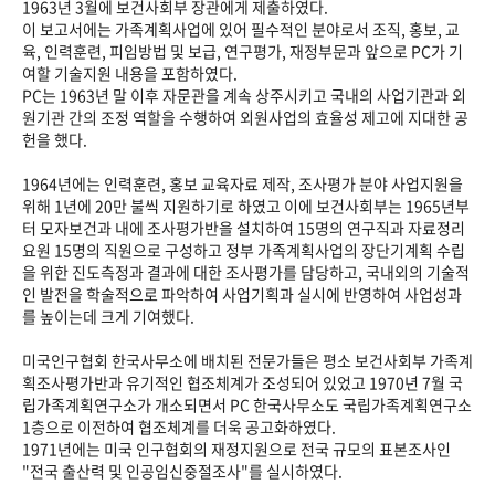
1963년 3월에 보건사회부 장관에게 제출하였다.
이 보고서에는 가족계획사업에 있어 필수적인 분야로서 조직, 홍보, 교
육, 인력훈련, 피임방법 및 보급, 연구평가, 재정부문과 앞으로 PC가 기
여할 기술지원 내용을 포함하였다.
PC는 1963년 말 이후 자문관을 계속 상주시키고 국내의 사업기관과 외
원기관 간의 조정 역할을 수행하여 외원사업의 효율성 제고에 지대한 공
헌을 했다.
1964년에는 인력훈련, 홍보 교육자료 제작, 조사평가 분야 사업지원을
위해 1년에 20만 불씩 지원하기로 하였고 이에 보건사회부는 1965년부
터 모자보건과 내에 조사평가반을 설치하여 15명의 연구직과 자료정리
요원 15명의 직원으로 구성하고 정부 가족계획사업의 장단기계획 수립
을 위한 진도측정과 결과에 대한 조사평가를 담당하고, 국내외의 기술적
인 발전을 학술적으로 파악하여 사업기획과 실시에 반영하여 사업성과
를 높이는데 크게 기여했다.
미국인구협회 한국사무소에 배치된 전문가들은 평소 보건사회부 가족계
획조사평가반과 유기적인 협조체계가 조성되어 있었고 1970년 7월 국
립가족계획연구소가 개소되면서 PC 한국사무소도 국립가족계획연구소
1층으로 이전하여 협조체계를 더욱 공고화하였다.
1971년에는 미국 인구협회의 재정지원으로 전국 규모의 표본조사인
"전국 출산력 및 인공임신중절조사"를 실시하였다.