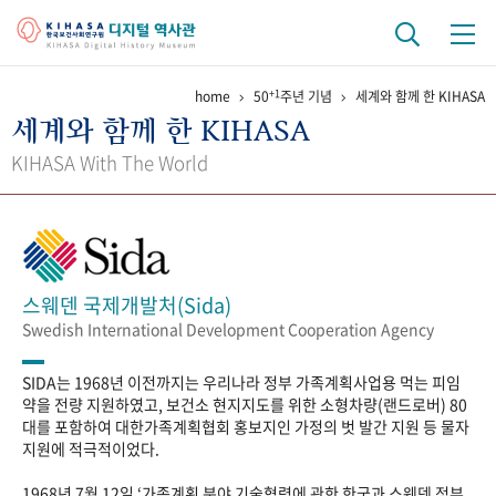
+1
home
50
주년 기념
세계와 함께 한 KIHASA
기관 역사
세계와 함께 한 KIHASA
걸어온 길
기관 변천사
역대 기관장
연구원 사람들
KIHASA With The World
연구 역사
정책과 연구
키워드로 보는 연구 역사
연구자들
간행물 변천사
스웨덴 국제개발처(Sida)
Swedish International Development Cooperation Agency
기록물 아카이브
SIDA는 1968년 이전까지는 우리나라 정부 가족계획사업용 먹는 피임
사진 아카이브
문서 기록물
행정박물
영상 기록물
약을 전량 지원하였고, 보건소 현지지도를 위한 소형차량(랜드로버) 80
대를 포함하여 대한가족계획협회 홍보지인 가정의 벗 발간 지원 등 물자
지원에 적극적이었다.
+1
50
주년 기념
1968년 7월 12일 ‘가족계획 분야 기술협력에 관한 한국과 스웨덴 정부