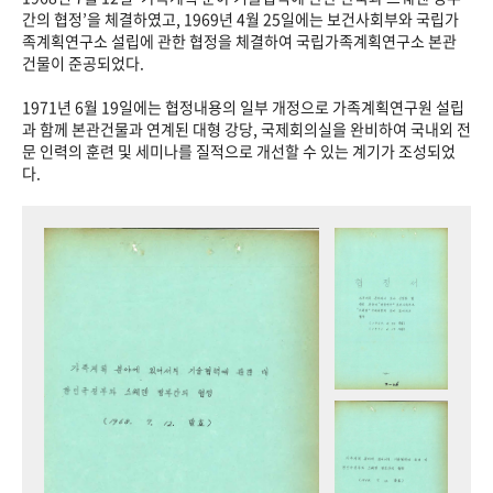
+1
성과 50선
숫자로 보는 50년
50
주년 광장
간의 협정’을 체결하였고, 1969년 4월 25일에는 보건사회부와 국립가
족계획연구소 설립에 관한 협정을 체결하여 국립가족계획연구소 본관
세계와 함께 한 KIHASA
건물이 준공되었다.
1971년 6월 19일에는 협정내용의 일부 개정으로 가족계획연구원 설립
VR 역사관
과 함께 본관건물과 연계된 대형 강당, 국제회의실을 완비하여 국내외 전
문 인력의 훈련 및 세미나를 질적으로 개선할 수 있는 계기가 조성되었
다.