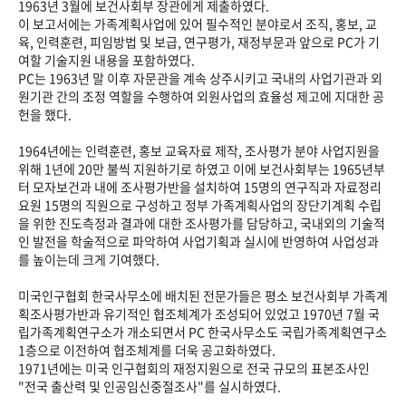
1963년 3월에 보건사회부 장관에게 제출하였다.
이 보고서에는 가족계획사업에 있어 필수적인 분야로서 조직, 홍보, 교
육, 인력훈련, 피임방법 및 보급, 연구평가, 재정부문과 앞으로 PC가 기
여할 기술지원 내용을 포함하였다.
PC는 1963년 말 이후 자문관을 계속 상주시키고 국내의 사업기관과 외
원기관 간의 조정 역할을 수행하여 외원사업의 효율성 제고에 지대한 공
헌을 했다.
1964년에는 인력훈련, 홍보 교육자료 제작, 조사평가 분야 사업지원을
위해 1년에 20만 불씩 지원하기로 하였고 이에 보건사회부는 1965년부
터 모자보건과 내에 조사평가반을 설치하여 15명의 연구직과 자료정리
요원 15명의 직원으로 구성하고 정부 가족계획사업의 장단기계획 수립
을 위한 진도측정과 결과에 대한 조사평가를 담당하고, 국내외의 기술적
인 발전을 학술적으로 파악하여 사업기획과 실시에 반영하여 사업성과
를 높이는데 크게 기여했다.
미국인구협회 한국사무소에 배치된 전문가들은 평소 보건사회부 가족계
획조사평가반과 유기적인 협조체계가 조성되어 있었고 1970년 7월 국
립가족계획연구소가 개소되면서 PC 한국사무소도 국립가족계획연구소
1층으로 이전하여 협조체계를 더욱 공고화하였다.
1971년에는 미국 인구협회의 재정지원으로 전국 규모의 표본조사인
"전국 출산력 및 인공임신중절조사"를 실시하였다.