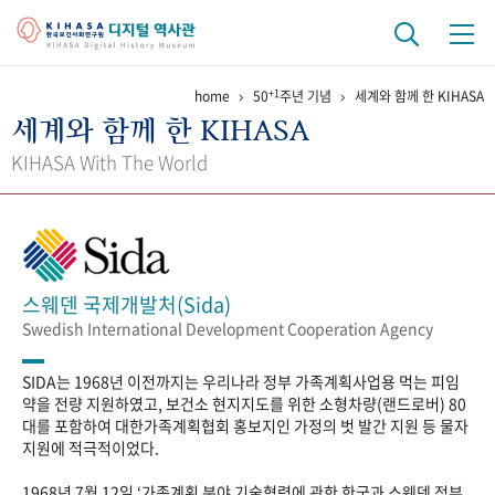
+1
home
50
주년 기념
세계와 함께 한 KIHASA
기관 역사
세계와 함께 한 KIHASA
걸어온 길
기관 변천사
역대 기관장
연구원 사람들
KIHASA With The World
연구 역사
정책과 연구
키워드로 보는 연구 역사
연구자들
간행물 변천사
스웨덴 국제개발처(Sida)
Swedish International Development Cooperation Agency
기록물 아카이브
SIDA는 1968년 이전까지는 우리나라 정부 가족계획사업용 먹는 피임
사진 아카이브
문서 기록물
행정박물
영상 기록물
약을 전량 지원하였고, 보건소 현지지도를 위한 소형차량(랜드로버) 80
대를 포함하여 대한가족계획협회 홍보지인 가정의 벗 발간 지원 등 물자
지원에 적극적이었다.
+1
50
주년 기념
1968년 7월 12일 ‘가족계획 분야 기술협력에 관한 한국과 스웨덴 정부