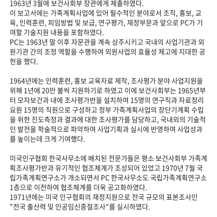
1963년 3월에 보건사회부 장관에게 제출하였다.
이 보고서에는 가족계획사업에 있어 필수적인 분야로서 조직, 홍보, 교
육, 인력훈련, 피임방법 및 보급, 연구평가, 재정부문과 앞으로 PC가 기
여할 기술지원 내용을 포함하였다.
PC는 1963년 말 이후 자문관을 계속 상주시키고 국내의 사업기관과 외
원기관 간의 조정 역할을 수행하여 외원사업의 효율성 제고에 지대한 공
헌을 했다.
1964년에는 인력훈련, 홍보 교육자료 제작, 조사평가 분야 사업지원을
위해 1년에 20만 불씩 지원하기로 하였고 이에 보건사회부는 1965년부
터 모자보건과 내에 조사평가반을 설치하여 15명의 연구직과 자료정리
요원 15명의 직원으로 구성하고 정부 가족계획사업의 장단기계획 수립
을 위한 진도측정과 결과에 대한 조사평가를 담당하고, 국내외의 기술적
인 발전을 학술적으로 파악하여 사업기획과 실시에 반영하여 사업성과
를 높이는데 크게 기여했다.
미국인구협회 한국사무소에 배치된 전문가들은 평소 보건사회부 가족계
획조사평가반과 유기적인 협조체계가 조성되어 있었고 1970년 7월 국
립가족계획연구소가 개소되면서 PC 한국사무소도 국립가족계획연구소
1층으로 이전하여 협조체계를 더욱 공고화하였다.
1971년에는 미국 인구협회의 재정지원으로 전국 규모의 표본조사인
"전국 출산력 및 인공임신중절조사"를 실시하였다.