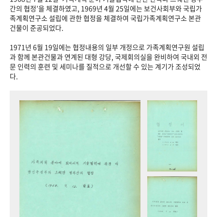
+1
성과 50선
숫자로 보는 50년
50
주년 광장
간의 협정’을 체결하였고, 1969년 4월 25일에는 보건사회부와 국립가
족계획연구소 설립에 관한 협정을 체결하여 국립가족계획연구소 본관
세계와 함께 한 KIHASA
건물이 준공되었다.
1971년 6월 19일에는 협정내용의 일부 개정으로 가족계획연구원 설립
VR 역사관
과 함께 본관건물과 연계된 대형 강당, 국제회의실을 완비하여 국내외 전
문 인력의 훈련 및 세미나를 질적으로 개선할 수 있는 계기가 조성되었
다.