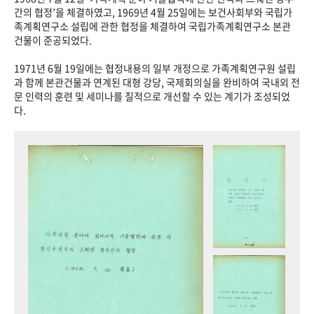
+1
성과 50선
숫자로 보는 50년
50
주년 광장
간의 협정’을 체결하였고, 1969년 4월 25일에는 보건사회부와 국립가
족계획연구소 설립에 관한 협정을 체결하여 국립가족계획연구소 본관
세계와 함께 한 KIHASA
건물이 준공되었다.
1971년 6월 19일에는 협정내용의 일부 개정으로 가족계획연구원 설립
VR 역사관
과 함께 본관건물과 연계된 대형 강당, 국제회의실을 완비하여 국내외 전
문 인력의 훈련 및 세미나를 질적으로 개선할 수 있는 계기가 조성되었
다.