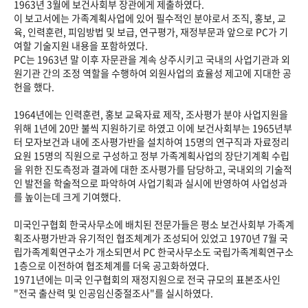
1963년 3월에 보건사회부 장관에게 제출하였다.
이 보고서에는 가족계획사업에 있어 필수적인 분야로서 조직, 홍보, 교
육, 인력훈련, 피임방법 및 보급, 연구평가, 재정부문과 앞으로 PC가 기
여할 기술지원 내용을 포함하였다.
PC는 1963년 말 이후 자문관을 계속 상주시키고 국내의 사업기관과 외
원기관 간의 조정 역할을 수행하여 외원사업의 효율성 제고에 지대한 공
헌을 했다.
1964년에는 인력훈련, 홍보 교육자료 제작, 조사평가 분야 사업지원을
위해 1년에 20만 불씩 지원하기로 하였고 이에 보건사회부는 1965년부
터 모자보건과 내에 조사평가반을 설치하여 15명의 연구직과 자료정리
요원 15명의 직원으로 구성하고 정부 가족계획사업의 장단기계획 수립
을 위한 진도측정과 결과에 대한 조사평가를 담당하고, 국내외의 기술적
인 발전을 학술적으로 파악하여 사업기획과 실시에 반영하여 사업성과
를 높이는데 크게 기여했다.
미국인구협회 한국사무소에 배치된 전문가들은 평소 보건사회부 가족계
획조사평가반과 유기적인 협조체계가 조성되어 있었고 1970년 7월 국
립가족계획연구소가 개소되면서 PC 한국사무소도 국립가족계획연구소
1층으로 이전하여 협조체계를 더욱 공고화하였다.
1971년에는 미국 인구협회의 재정지원으로 전국 규모의 표본조사인
"전국 출산력 및 인공임신중절조사"를 실시하였다.