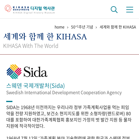
+1
home
50
주년 기념
세계와 함께 한 KIHASA
기관 역사
세계와 함께 한 KIHASA
걸어온 길
기관 변천사
역대 기관장
연구원 사람들
KIHASA With The World
연구 역사
정책과 연구
키워드로 보는 연구 역사
연구자들
간행물 변천사
스웨덴 국제개발처(Sida)
Swedish International Development Cooperation Agency
기록물 아카이브
SIDA는 1968년 이전까지는 우리나라 정부 가족계획사업용 먹는 피임
사진 아카이브
문서 기록물
행정박물
영상 기록물
약을 전량 지원하였고, 보건소 현지지도를 위한 소형차량(랜드로버) 80
대를 포함하여 대한가족계획협회 홍보지인 가정의 벗 발간 지원 등 물자
지원에 적극적이었다.
+1
50
주년 기념
1968년 7월 12일 ‘가족계획 분야 기술협력에 관한 한국과 스웨덴 정부