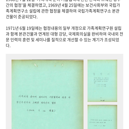
+1
성과 50선
숫자로 보는 50년
50
주년 광장
간의 협정’을 체결하였고, 1969년 4월 25일에는 보건사회부와 국립가
족계획연구소 설립에 관한 협정을 체결하여 국립가족계획연구소 본관
세계와 함께 한 KIHASA
건물이 준공되었다.
1971년 6월 19일에는 협정내용의 일부 개정으로 가족계획연구원 설립
VR 역사관
과 함께 본관건물과 연계된 대형 강당, 국제회의실을 완비하여 국내외 전
문 인력의 훈련 및 세미나를 질적으로 개선할 수 있는 계기가 조성되었
다.