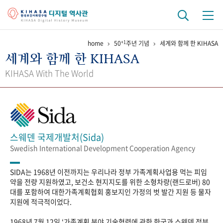
+1
home
50
주년 기념
세계와 함께 한 KIHASA
기관 역사
세계와 함께 한 KIHASA
걸어온 길
기관 변천사
역대 기관장
연구원 사람들
KIHASA With The World
연구 역사
정책과 연구
키워드로 보는 연구 역사
연구자들
간행물 변천사
스웨덴 국제개발처(Sida)
Swedish International Development Cooperation Agency
기록물 아카이브
SIDA는 1968년 이전까지는 우리나라 정부 가족계획사업용 먹는 피임
사진 아카이브
문서 기록물
행정박물
영상 기록물
약을 전량 지원하였고, 보건소 현지지도를 위한 소형차량(랜드로버) 80
대를 포함하여 대한가족계획협회 홍보지인 가정의 벗 발간 지원 등 물자
지원에 적극적이었다.
+1
50
주년 기념
1968년 7월 12일 ‘가족계획 분야 기술협력에 관한 한국과 스웨덴 정부