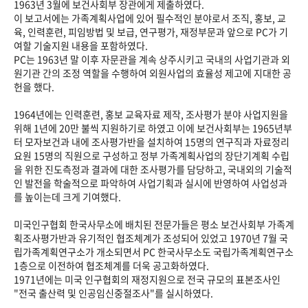
1963년 3월에 보건사회부 장관에게 제출하였다.
이 보고서에는 가족계획사업에 있어 필수적인 분야로서 조직, 홍보, 교
육, 인력훈련, 피임방법 및 보급, 연구평가, 재정부문과 앞으로 PC가 기
여할 기술지원 내용을 포함하였다.
PC는 1963년 말 이후 자문관을 계속 상주시키고 국내의 사업기관과 외
원기관 간의 조정 역할을 수행하여 외원사업의 효율성 제고에 지대한 공
헌을 했다.
1964년에는 인력훈련, 홍보 교육자료 제작, 조사평가 분야 사업지원을
위해 1년에 20만 불씩 지원하기로 하였고 이에 보건사회부는 1965년부
터 모자보건과 내에 조사평가반을 설치하여 15명의 연구직과 자료정리
요원 15명의 직원으로 구성하고 정부 가족계획사업의 장단기계획 수립
을 위한 진도측정과 결과에 대한 조사평가를 담당하고, 국내외의 기술적
인 발전을 학술적으로 파악하여 사업기획과 실시에 반영하여 사업성과
를 높이는데 크게 기여했다.
미국인구협회 한국사무소에 배치된 전문가들은 평소 보건사회부 가족계
획조사평가반과 유기적인 협조체계가 조성되어 있었고 1970년 7월 국
립가족계획연구소가 개소되면서 PC 한국사무소도 국립가족계획연구소
1층으로 이전하여 협조체계를 더욱 공고화하였다.
1971년에는 미국 인구협회의 재정지원으로 전국 규모의 표본조사인
"전국 출산력 및 인공임신중절조사"를 실시하였다.