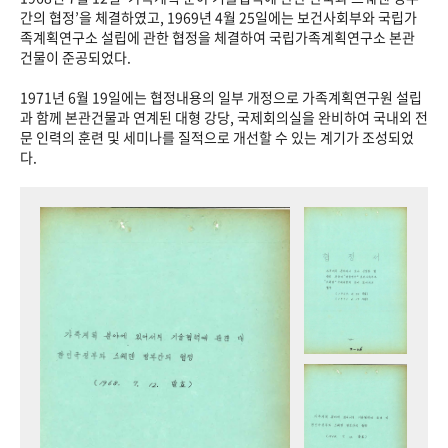
+1
성과 50선
숫자로 보는 50년
50
주년 광장
간의 협정’을 체결하였고, 1969년 4월 25일에는 보건사회부와 국립가
족계획연구소 설립에 관한 협정을 체결하여 국립가족계획연구소 본관
세계와 함께 한 KIHASA
건물이 준공되었다.
1971년 6월 19일에는 협정내용의 일부 개정으로 가족계획연구원 설립
VR 역사관
과 함께 본관건물과 연계된 대형 강당, 국제회의실을 완비하여 국내외 전
문 인력의 훈련 및 세미나를 질적으로 개선할 수 있는 계기가 조성되었
다.