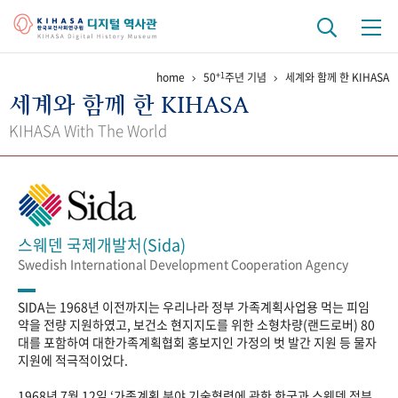
+1
home
50
주년 기념
세계와 함께 한 KIHASA
기관 역사
세계와 함께 한 KIHASA
걸어온 길
기관 변천사
역대 기관장
연구원 사람들
KIHASA With The World
연구 역사
정책과 연구
키워드로 보는 연구 역사
연구자들
간행물 변천사
스웨덴 국제개발처(Sida)
Swedish International Development Cooperation Agency
기록물 아카이브
SIDA는 1968년 이전까지는 우리나라 정부 가족계획사업용 먹는 피임
사진 아카이브
문서 기록물
행정박물
영상 기록물
약을 전량 지원하였고, 보건소 현지지도를 위한 소형차량(랜드로버) 80
대를 포함하여 대한가족계획협회 홍보지인 가정의 벗 발간 지원 등 물자
지원에 적극적이었다.
+1
50
주년 기념
1968년 7월 12일 ‘가족계획 분야 기술협력에 관한 한국과 스웨덴 정부