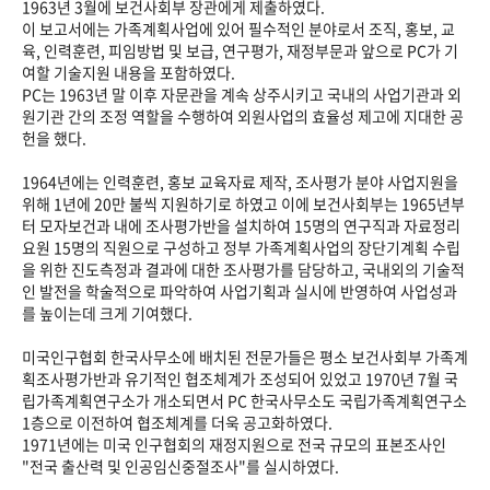
1963년 3월에 보건사회부 장관에게 제출하였다.
이 보고서에는 가족계획사업에 있어 필수적인 분야로서 조직, 홍보, 교
육, 인력훈련, 피임방법 및 보급, 연구평가, 재정부문과 앞으로 PC가 기
여할 기술지원 내용을 포함하였다.
PC는 1963년 말 이후 자문관을 계속 상주시키고 국내의 사업기관과 외
원기관 간의 조정 역할을 수행하여 외원사업의 효율성 제고에 지대한 공
헌을 했다.
1964년에는 인력훈련, 홍보 교육자료 제작, 조사평가 분야 사업지원을
위해 1년에 20만 불씩 지원하기로 하였고 이에 보건사회부는 1965년부
터 모자보건과 내에 조사평가반을 설치하여 15명의 연구직과 자료정리
요원 15명의 직원으로 구성하고 정부 가족계획사업의 장단기계획 수립
을 위한 진도측정과 결과에 대한 조사평가를 담당하고, 국내외의 기술적
인 발전을 학술적으로 파악하여 사업기획과 실시에 반영하여 사업성과
를 높이는데 크게 기여했다.
미국인구협회 한국사무소에 배치된 전문가들은 평소 보건사회부 가족계
획조사평가반과 유기적인 협조체계가 조성되어 있었고 1970년 7월 국
립가족계획연구소가 개소되면서 PC 한국사무소도 국립가족계획연구소
1층으로 이전하여 협조체계를 더욱 공고화하였다.
1971년에는 미국 인구협회의 재정지원으로 전국 규모의 표본조사인
"전국 출산력 및 인공임신중절조사"를 실시하였다.