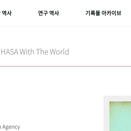
 역사
연구 역사
기록물 아카이브
온 길
정책과 연구
사진 아카이브
 변천사
키워드로 보는 연구 역사
문서 기록물
IHASA With The World
 기관장
연구자들
행정박물
 사람들
간행물 변천사
영상 기록물
n Agency