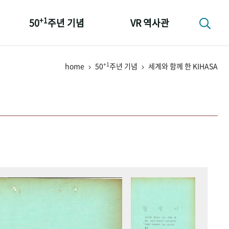
+1
50
주년 기념
VR 역사관
성과 50선
+1
home
50
주년 기념
세계와 함께 한 KIHASA
숫자로 보는 50년
+1
50
주년 광장
세계와 함께 한 KIHASA