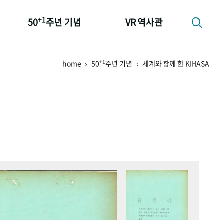
+1
50
주년 기념
VR 역사관
성과 50선
+1
home
50
주년 기념
세계와 함께 한 KIHASA
숫자로 보는 50년
+1
50
주년 광장
세계와 함께 한 KIHASA