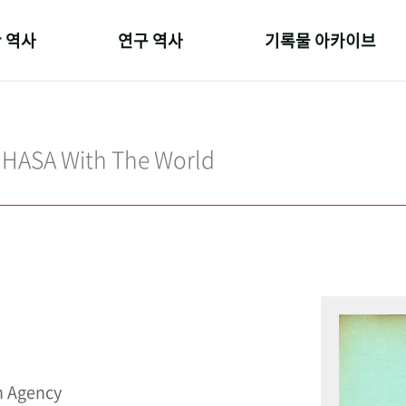
 역사
연구 역사
기록물 아카이브
온 길
정책과 연구
사진 아카이브
 변천사
키워드로 보는 연구 역사
문서 기록물
IHASA With The World
 기관장
연구자들
행정박물
 사람들
간행물 변천사
영상 기록물
n Agency