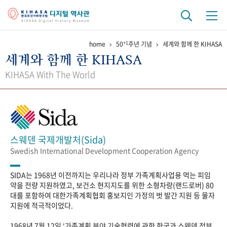
+1
home
50
주년 기념
세계와 함께 한 KIHASA
기관 역사
세계와 함께 한 KIHASA
걸어온 길
기관 변천사
역대 기관장
연구원 사람들
KIHASA With The World
연구 역사
정책과 연구
키워드로 보는 연구 역사
연구자들
간행물 변천사
스웨덴 국제개발처(Sida)
Swedish International Development Cooperation Agency
기록물 아카이브
SIDA는 1968년 이전까지는 우리나라 정부 가족계획사업용 먹는 피임
사진 아카이브
문서 기록물
행정박물
영상 기록물
약을 전량 지원하였고, 보건소 현지지도를 위한 소형차량(랜드로버) 80
대를 포함하여 대한가족계획협회 홍보지인 가정의 벗 발간 지원 등 물자
지원에 적극적이었다.
+1
50
주년 기념
1968년 7월 12일 ‘가족계획 분야 기술협력에 관한 한국과 스웨덴 정부