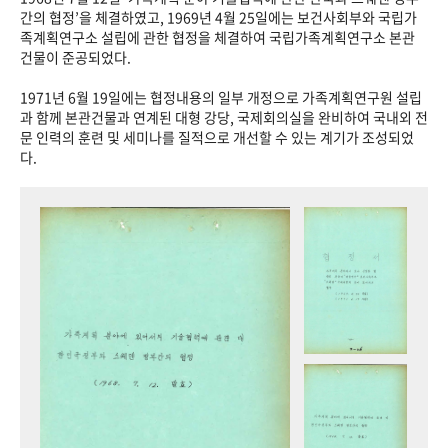
+1
성과 50선
숫자로 보는 50년
50
주년 광장
간의 협정’을 체결하였고, 1969년 4월 25일에는 보건사회부와 국립가
족계획연구소 설립에 관한 협정을 체결하여 국립가족계획연구소 본관
세계와 함께 한 KIHASA
건물이 준공되었다.
1971년 6월 19일에는 협정내용의 일부 개정으로 가족계획연구원 설립
VR 역사관
과 함께 본관건물과 연계된 대형 강당, 국제회의실을 완비하여 국내외 전
문 인력의 훈련 및 세미나를 질적으로 개선할 수 있는 계기가 조성되었
다.