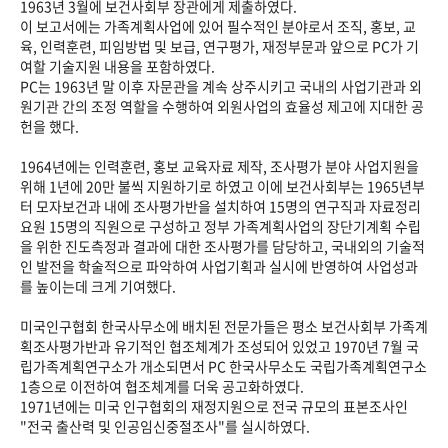
1963년 3월에 보건사회부 장관에게 제출하였다.
이 보고서에는 가족계획사업에 있어 필수적인 분야로서 조직, 홍보, 교
육, 인력훈련, 피임방법 및 보급, 연구평가, 재정부문과 앞으로 PC가 기
여할 기술지원 내용을 포함하였다.
PC는 1963년 말 이후 자문관을 계속 상주시키고 국내의 사업기관과 외
원기관 간의 조정 역할을 수행하여 외원사업의 효율성 제고에 지대한 공
헌을 했다.
1964년에는 인력훈련, 홍보 교육자료 제작, 조사평가 분야 사업지원을
위해 1년에 20만 불씩 지원하기로 하였고 이에 보건사회부는 1965년부
터 모자보건과 내에 조사평가반을 설치하여 15명의 연구직과 자료정리
요원 15명의 직원으로 구성하고 정부 가족계획사업의 장단기계획 수립
을 위한 진도측정과 결과에 대한 조사평가를 담당하고, 국내외의 기술적
인 발전을 학술적으로 파악하여 사업기획과 실시에 반영하여 사업성과
를 높이는데 크게 기여했다.
미국인구협회 한국사무소에 배치된 전문가들은 평소 보건사회부 가족계
획조사평가반과 유기적인 협조체계가 조성되어 있었고 1970년 7월 국
립가족계획연구소가 개소되면서 PC 한국사무소도 국립가족계획연구소
1층으로 이전하여 협조체계를 더욱 공고화하였다.
1971년에는 미국 인구협회의 재정지원으로 전국 규모의 표본조사인
"전국 출산력 및 인공임신중절조사"를 실시하였다.