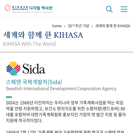
+1
home
50
주년 기념
세계와 함께 한 KIHASA
기관 역사
세계와 함께 한 KIHASA
걸어온 길
기관 변천사
역대 기관장
연구원 사람들
KIHASA With The World
연구 역사
정책과 연구
키워드로 보는 연구 역사
연구자들
간행물 변천사
스웨덴 국제개발처(Sida)
Swedish International Development Cooperation Agency
기록물 아카이브
SIDA는 1968년 이전까지는 우리나라 정부 가족계획사업용 먹는 피임
사진 아카이브
문서 기록물
행정박물
영상 기록물
약을 전량 지원하였고, 보건소 현지지도를 위한 소형차량(랜드로버) 80
대를 포함하여 대한가족계획협회 홍보지인 가정의 벗 발간 지원 등 물자
지원에 적극적이었다.
+1
50
주년 기념
1968년 7월 12일 ‘가족계획 분야 기술협력에 관한 한국과 스웨덴 정부