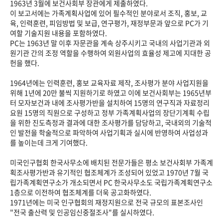
1963년 3월에 보건사회부 장관에게 제출하였다.
이 보고서에는 가족계획사업에 있어 필수적인 분야로서 조직, 홍보, 교
육, 인력훈련, 피임방법 및 보급, 연구평가, 재정부문과 앞으로 PC가 기
여할 기술지원 내용을 포함하였다.
PC는 1963년 말 이후 자문관을 계속 상주시키고 국내의 사업기관과 외
원기관 간의 조정 역할을 수행하여 외원사업의 효율성 제고에 지대한 공
헌을 했다.
1964년에는 인력훈련, 홍보 교육자료 제작, 조사평가 분야 사업지원을
위해 1년에 20만 불씩 지원하기로 하였고 이에 보건사회부는 1965년부
터 모자보건과 내에 조사평가반을 설치하여 15명의 연구직과 자료정리
요원 15명의 직원으로 구성하고 정부 가족계획사업의 장단기계획 수립
을 위한 진도측정과 결과에 대한 조사평가를 담당하고, 국내외의 기술적
인 발전을 학술적으로 파악하여 사업기획과 실시에 반영하여 사업성과
를 높이는데 크게 기여했다.
미국인구협회 한국사무소에 배치된 전문가들은 평소 보건사회부 가족계
획조사평가반과 유기적인 협조체계가 조성되어 있었고 1970년 7월 국
립가족계획연구소가 개소되면서 PC 한국사무소도 국립가족계획연구소
1층으로 이전하여 협조체계를 더욱 공고화하였다.
1971년에는 미국 인구협회의 재정지원으로 전국 규모의 표본조사인
"전국 출산력 및 인공임신중절조사"를 실시하였다.