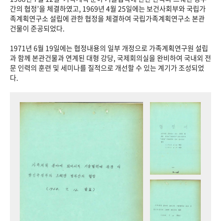
+1
성과 50선
숫자로 보는 50년
50
주년 광장
간의 협정’을 체결하였고, 1969년 4월 25일에는 보건사회부와 국립가
족계획연구소 설립에 관한 협정을 체결하여 국립가족계획연구소 본관
세계와 함께 한 KIHASA
건물이 준공되었다.
1971년 6월 19일에는 협정내용의 일부 개정으로 가족계획연구원 설립
VR 역사관
과 함께 본관건물과 연계된 대형 강당, 국제회의실을 완비하여 국내외 전
문 인력의 훈련 및 세미나를 질적으로 개선할 수 있는 계기가 조성되었
다.