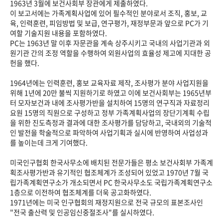
1963년 3월에 보건사회부 장관에게 제출하였다.
이 보고서에는 가족계획사업에 있어 필수적인 분야로서 조직, 홍보, 교
육, 인력훈련, 피임방법 및 보급, 연구평가, 재정부문과 앞으로 PC가 기
여할 기술지원 내용을 포함하였다.
PC는 1963년 말 이후 자문관을 계속 상주시키고 국내의 사업기관과 외
원기관 간의 조정 역할을 수행하여 외원사업의 효율성 제고에 지대한 공
헌을 했다.
1964년에는 인력훈련, 홍보 교육자료 제작, 조사평가 분야 사업지원을
위해 1년에 20만 불씩 지원하기로 하였고 이에 보건사회부는 1965년부
터 모자보건과 내에 조사평가반을 설치하여 15명의 연구직과 자료정리
요원 15명의 직원으로 구성하고 정부 가족계획사업의 장단기계획 수립
을 위한 진도측정과 결과에 대한 조사평가를 담당하고, 국내외의 기술적
인 발전을 학술적으로 파악하여 사업기획과 실시에 반영하여 사업성과
를 높이는데 크게 기여했다.
미국인구협회 한국사무소에 배치된 전문가들은 평소 보건사회부 가족계
획조사평가반과 유기적인 협조체계가 조성되어 있었고 1970년 7월 국
립가족계획연구소가 개소되면서 PC 한국사무소도 국립가족계획연구소
1층으로 이전하여 협조체계를 더욱 공고화하였다.
1971년에는 미국 인구협회의 재정지원으로 전국 규모의 표본조사인
"전국 출산력 및 인공임신중절조사"를 실시하였다.