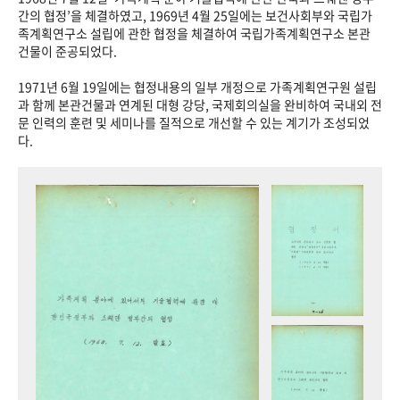
+1
성과 50선
숫자로 보는 50년
50
주년 광장
간의 협정’을 체결하였고, 1969년 4월 25일에는 보건사회부와 국립가
족계획연구소 설립에 관한 협정을 체결하여 국립가족계획연구소 본관
세계와 함께 한 KIHASA
건물이 준공되었다.
1971년 6월 19일에는 협정내용의 일부 개정으로 가족계획연구원 설립
VR 역사관
과 함께 본관건물과 연계된 대형 강당, 국제회의실을 완비하여 국내외 전
문 인력의 훈련 및 세미나를 질적으로 개선할 수 있는 계기가 조성되었
다.