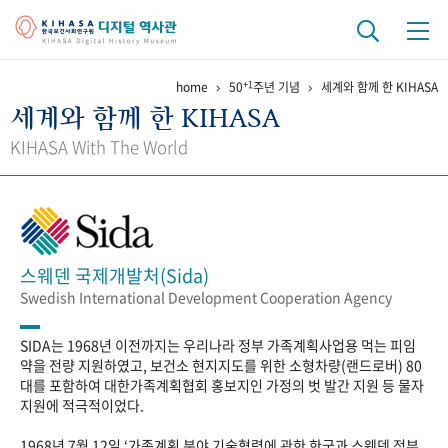
+1
home
50
주년 기념
세계와 함께 한 KIHASA
기관 역사
세계와 함께 한 KIHASA
걸어온 길
기관 변천사
역대 기관장
연구원 사람들
KIHASA With The World
연구 역사
정책과 연구
키워드로 보는 연구 역사
연구자들
간행물 변천사
스웨덴 국제개발처(Sida)
Swedish International Development Cooperation Agency
기록물 아카이브
SIDA는 1968년 이전까지는 우리나라 정부 가족계획사업용 먹는 피임
사진 아카이브
문서 기록물
행정박물
영상 기록물
약을 전량 지원하였고, 보건소 현지지도를 위한 소형차량(랜드로버) 80
대를 포함하여 대한가족계획협회 홍보지인 가정의 벗 발간 지원 등 물자
지원에 적극적이었다.
+1
50
주년 기념
1968년 7월 12일 ‘가족계획 분야 기술협력에 관한 한국과 스웨덴 정부