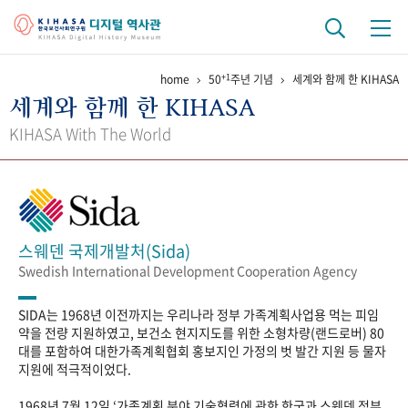
+1
home
50
주년 기념
세계와 함께 한 KIHASA
기관 역사
세계와 함께 한 KIHASA
걸어온 길
기관 변천사
역대 기관장
연구원 사람들
KIHASA With The World
연구 역사
정책과 연구
키워드로 보는 연구 역사
연구자들
간행물 변천사
스웨덴 국제개발처(Sida)
Swedish International Development Cooperation Agency
기록물 아카이브
SIDA는 1968년 이전까지는 우리나라 정부 가족계획사업용 먹는 피임
사진 아카이브
문서 기록물
행정박물
영상 기록물
약을 전량 지원하였고, 보건소 현지지도를 위한 소형차량(랜드로버) 80
대를 포함하여 대한가족계획협회 홍보지인 가정의 벗 발간 지원 등 물자
지원에 적극적이었다.
+1
50
주년 기념
1968년 7월 12일 ‘가족계획 분야 기술협력에 관한 한국과 스웨덴 정부