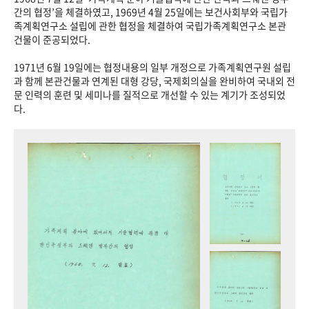
+1
성과 50선
숫자로 보는 50년
50
주년 광장
간의 협정’을 체결하였고, 1969년 4월 25일에는 보건사회부와 국립가
족계획연구소 설립에 관한 협정을 체결하여 국립가족계획연구소 본관
세계와 함께 한 KIHASA
건물이 준공되었다.
1971년 6월 19일에는 협정내용의 일부 개정으로 가족계획연구원 설립
VR 역사관
과 함께 본관건물과 연계된 대형 강당, 국제회의실을 완비하여 국내외 전
문 인력의 훈련 및 세미나를 질적으로 개선할 수 있는 계기가 조성되었
다.