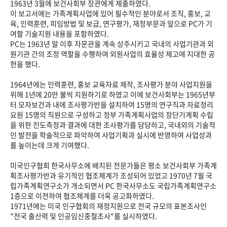
1963년 3월에 보건사회부 장관에게 제출하였다.
이 보고서에는 가족계획사업에 있어 필수적인 분야로서 조직, 홍보, 교
육, 인력훈련, 피임방법 및 보급, 연구평가, 재정부문과 앞으로 PC가 기
여할 기술지원 내용을 포함하였다.
PC는 1963년 말 이후 자문관을 계속 상주시키고 국내의 사업기관과 외
원기관 간의 조정 역할을 수행하여 외원사업의 효율성 제고에 지대한 공
헌을 했다.
1964년에는 인력훈련, 홍보 교육자료 제작, 조사평가 분야 사업지원을
위해 1년에 20만 불씩 지원하기로 하였고 이에 보건사회부는 1965년부
터 모자보건과 내에 조사평가반을 설치하여 15명의 연구직과 자료정리
요원 15명의 직원으로 구성하고 정부 가족계획사업의 장단기계획 수립
을 위한 진도측정과 결과에 대한 조사평가를 담당하고, 국내외의 기술적
인 발전을 학술적으로 파악하여 사업기획과 실시에 반영하여 사업성과
를 높이는데 크게 기여했다.
미국인구협회 한국사무소에 배치된 전문가들은 평소 보건사회부 가족계
획조사평가반과 유기적인 협조체계가 조성되어 있었고 1970년 7월 국
립가족계획연구소가 개소되면서 PC 한국사무소도 국립가족계획연구소
1층으로 이전하여 협조체계를 더욱 공고화하였다.
1971년에는 미국 인구협회의 재정지원으로 전국 규모의 표본조사인
"전국 출산력 및 인공임신중절조사"를 실시하였다.