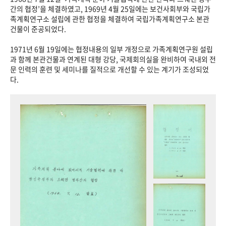
+1
성과 50선
숫자로 보는 50년
50
주년 광장
간의 협정’을 체결하였고, 1969년 4월 25일에는 보건사회부와 국립가
족계획연구소 설립에 관한 협정을 체결하여 국립가족계획연구소 본관
세계와 함께 한 KIHASA
건물이 준공되었다.
1971년 6월 19일에는 협정내용의 일부 개정으로 가족계획연구원 설립
VR 역사관
과 함께 본관건물과 연계된 대형 강당, 국제회의실을 완비하여 국내외 전
문 인력의 훈련 및 세미나를 질적으로 개선할 수 있는 계기가 조성되었
다.