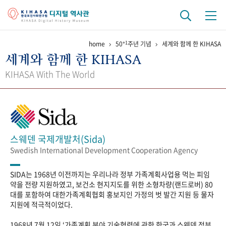
+1
home
50
주년 기념
세계와 함께 한 KIHASA
기관 역사
세계와 함께 한 KIHASA
걸어온 길
기관 변천사
역대 기관장
연구원 사람들
KIHASA With The World
연구 역사
정책과 연구
키워드로 보는 연구 역사
연구자들
간행물 변천사
스웨덴 국제개발처(Sida)
Swedish International Development Cooperation Agency
기록물 아카이브
SIDA는 1968년 이전까지는 우리나라 정부 가족계획사업용 먹는 피임
사진 아카이브
문서 기록물
행정박물
영상 기록물
약을 전량 지원하였고, 보건소 현지지도를 위한 소형차량(랜드로버) 80
대를 포함하여 대한가족계획협회 홍보지인 가정의 벗 발간 지원 등 물자
지원에 적극적이었다.
+1
50
주년 기념
1968년 7월 12일 ‘가족계획 분야 기술협력에 관한 한국과 스웨덴 정부