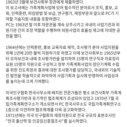
1963년 3월에 보건사회부 장관에게 제출하였다.
이 보고서에는 가족계획사업에 있어 필수적인 분야로서 조직, 홍보, 교
육, 인력훈련, 피임방법 및 보급, 연구평가, 재정부문과 앞으로 PC가 기
여할 기술지원 내용을 포함하였다.
PC는 1963년 말 이후 자문관을 계속 상주시키고 국내의 사업기관과 외
원기관 간의 조정 역할을 수행하여 외원사업의 효율성 제고에 지대한 공
헌을 했다.
1964년에는 인력훈련, 홍보 교육자료 제작, 조사평가 분야 사업지원을
위해 1년에 20만 불씩 지원하기로 하였고 이에 보건사회부는 1965년부
터 모자보건과 내에 조사평가반을 설치하여 15명의 연구직과 자료정리
요원 15명의 직원으로 구성하고 정부 가족계획사업의 장단기계획 수립
을 위한 진도측정과 결과에 대한 조사평가를 담당하고, 국내외의 기술적
인 발전을 학술적으로 파악하여 사업기획과 실시에 반영하여 사업성과
를 높이는데 크게 기여했다.
미국인구협회 한국사무소에 배치된 전문가들은 평소 보건사회부 가족계
획조사평가반과 유기적인 협조체계가 조성되어 있었고 1970년 7월 국
립가족계획연구소가 개소되면서 PC 한국사무소도 국립가족계획연구소
1층으로 이전하여 협조체계를 더욱 공고화하였다.
1971년에는 미국 인구협회의 재정지원으로 전국 규모의 표본조사인
"전국 출산력 및 인공임신중절조사"를 실시하였다.