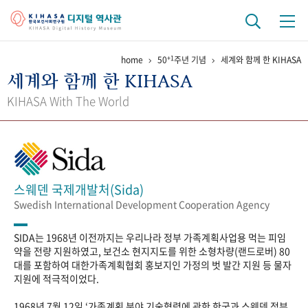
+1
home
50
주년 기념
세계와 함께 한 KIHASA
기관 역사
세계와 함께 한 KIHASA
걸어온 길
기관 변천사
역대 기관장
연구원 사람들
KIHASA With The World
연구 역사
정책과 연구
키워드로 보는 연구 역사
연구자들
간행물 변천사
스웨덴 국제개발처(Sida)
Swedish International Development Cooperation Agency
기록물 아카이브
SIDA는 1968년 이전까지는 우리나라 정부 가족계획사업용 먹는 피임
사진 아카이브
문서 기록물
행정박물
영상 기록물
약을 전량 지원하였고, 보건소 현지지도를 위한 소형차량(랜드로버) 80
대를 포함하여 대한가족계획협회 홍보지인 가정의 벗 발간 지원 등 물자
지원에 적극적이었다.
+1
50
주년 기념
1968년 7월 12일 ‘가족계획 분야 기술협력에 관한 한국과 스웨덴 정부