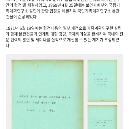
+1
성과 50선
숫자로 보는 50년
50
주년 광장
간의 협정’을 체결하였고, 1969년 4월 25일에는 보건사회부와 국립가
족계획연구소 설립에 관한 협정을 체결하여 국립가족계획연구소 본관
세계와 함께 한 KIHASA
건물이 준공되었다.
1971년 6월 19일에는 협정내용의 일부 개정으로 가족계획연구원 설립
VR 역사관
과 함께 본관건물과 연계된 대형 강당, 국제회의실을 완비하여 국내외 전
문 인력의 훈련 및 세미나를 질적으로 개선할 수 있는 계기가 조성되었
다.