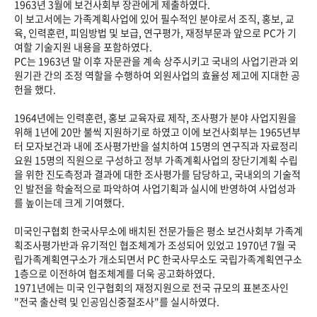
1963년 3월에 보건사회부 장관에게 제출하였다.
이 보고서에는 가족계획사업에 있어 필수적인 분야로서 조직, 홍보, 교
육, 인력훈련, 피임방법 및 보급, 연구평가, 재정부문과 앞으로 PC가 기
여할 기술지원 내용을 포함하였다.
PC는 1963년 말 이후 자문관을 계속 상주시키고 국내의 사업기관과 외
원기관 간의 조정 역할을 수행하여 외원사업의 효율성 제고에 지대한 공
헌을 했다.
1964년에는 인력훈련, 홍보 교육자료 제작, 조사평가 분야 사업지원을
위해 1년에 20만 불씩 지원하기로 하였고 이에 보건사회부는 1965년부
터 모자보건과 내에 조사평가반을 설치하여 15명의 연구직과 자료정리
요원 15명의 직원으로 구성하고 정부 가족계획사업의 장단기계획 수립
을 위한 진도측정과 결과에 대한 조사평가를 담당하고, 국내외의 기술적
인 발전을 학술적으로 파악하여 사업기획과 실시에 반영하여 사업성과
를 높이는데 크게 기여했다.
미국인구협회 한국사무소에 배치된 전문가들은 평소 보건사회부 가족계
획조사평가반과 유기적인 협조체계가 조성되어 있었고 1970년 7월 국
립가족계획연구소가 개소되면서 PC 한국사무소도 국립가족계획연구소
1층으로 이전하여 협조체계를 더욱 공고화하였다.
1971년에는 미국 인구협회의 재정지원으로 전국 규모의 표본조사인
"전국 출산력 및 인공임신중절조사"를 실시하였다.