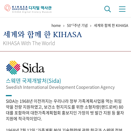
+1
home
50
주년 기념
세계와 함께 한 KIHASA
기관 역사
세계와 함께 한 KIHASA
걸어온 길
기관 변천사
역대 기관장
연구원 사람들
KIHASA With The World
연구 역사
정책과 연구
키워드로 보는 연구 역사
연구자들
간행물 변천사
스웨덴 국제개발처(Sida)
Swedish International Development Cooperation Agency
기록물 아카이브
SIDA는 1968년 이전까지는 우리나라 정부 가족계획사업용 먹는 피임
사진 아카이브
문서 기록물
행정박물
영상 기록물
약을 전량 지원하였고, 보건소 현지지도를 위한 소형차량(랜드로버) 80
대를 포함하여 대한가족계획협회 홍보지인 가정의 벗 발간 지원 등 물자
지원에 적극적이었다.
+1
50
주년 기념
1968년 7월 12일 ‘가족계획 분야 기술협력에 관한 한국과 스웨덴 정부