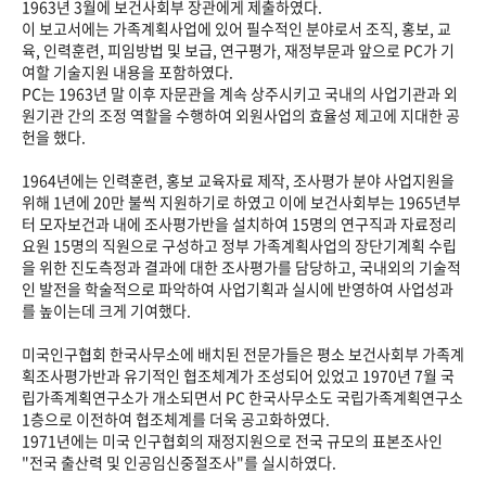
1963년 3월에 보건사회부 장관에게 제출하였다.
이 보고서에는 가족계획사업에 있어 필수적인 분야로서 조직, 홍보, 교
육, 인력훈련, 피임방법 및 보급, 연구평가, 재정부문과 앞으로 PC가 기
여할 기술지원 내용을 포함하였다.
PC는 1963년 말 이후 자문관을 계속 상주시키고 국내의 사업기관과 외
원기관 간의 조정 역할을 수행하여 외원사업의 효율성 제고에 지대한 공
헌을 했다.
1964년에는 인력훈련, 홍보 교육자료 제작, 조사평가 분야 사업지원을
위해 1년에 20만 불씩 지원하기로 하였고 이에 보건사회부는 1965년부
터 모자보건과 내에 조사평가반을 설치하여 15명의 연구직과 자료정리
요원 15명의 직원으로 구성하고 정부 가족계획사업의 장단기계획 수립
을 위한 진도측정과 결과에 대한 조사평가를 담당하고, 국내외의 기술적
인 발전을 학술적으로 파악하여 사업기획과 실시에 반영하여 사업성과
를 높이는데 크게 기여했다.
미국인구협회 한국사무소에 배치된 전문가들은 평소 보건사회부 가족계
획조사평가반과 유기적인 협조체계가 조성되어 있었고 1970년 7월 국
립가족계획연구소가 개소되면서 PC 한국사무소도 국립가족계획연구소
1층으로 이전하여 협조체계를 더욱 공고화하였다.
1971년에는 미국 인구협회의 재정지원으로 전국 규모의 표본조사인
"전국 출산력 및 인공임신중절조사"를 실시하였다.