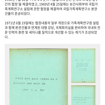
+1
성과 50선
숫자로 보는 50년
50
주년 광장
간의 협정’을 체결하였고, 1969년 4월 25일에는 보건사회부와 국립가
족계획연구소 설립에 관한 협정을 체결하여 국립가족계획연구소 본관
세계와 함께 한 KIHASA
건물이 준공되었다.
1971년 6월 19일에는 협정내용의 일부 개정으로 가족계획연구원 설립
VR 역사관
과 함께 본관건물과 연계된 대형 강당, 국제회의실을 완비하여 국내외 전
문 인력의 훈련 및 세미나를 질적으로 개선할 수 있는 계기가 조성되었
다.