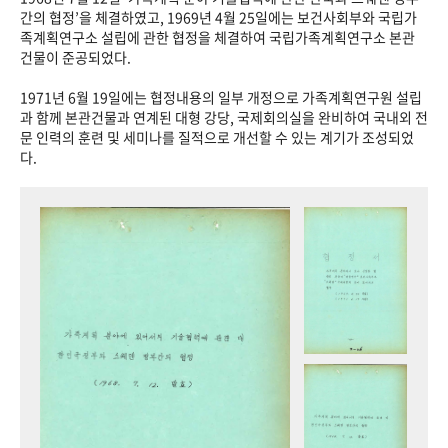
+1
성과 50선
숫자로 보는 50년
50
주년 광장
간의 협정’을 체결하였고, 1969년 4월 25일에는 보건사회부와 국립가
족계획연구소 설립에 관한 협정을 체결하여 국립가족계획연구소 본관
세계와 함께 한 KIHASA
건물이 준공되었다.
1971년 6월 19일에는 협정내용의 일부 개정으로 가족계획연구원 설립
VR 역사관
과 함께 본관건물과 연계된 대형 강당, 국제회의실을 완비하여 국내외 전
문 인력의 훈련 및 세미나를 질적으로 개선할 수 있는 계기가 조성되었
다.