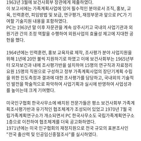
1963년 3월에 보건사회부 장관에게 제출하였다.
이 보고서에는 가족계획사업에 있어 필수적인 분야로서 조직, 홍보, 교
육, 인력훈련, 피임방법 및 보급, 연구평가, 재정부문과 앞으로 PC가 기
여할 기술지원 내용을 포함하였다.
PC는 1963년 말 이후 자문관을 계속 상주시키고 국내의 사업기관과 외
원기관 간의 조정 역할을 수행하여 외원사업의 효율성 제고에 지대한 공
헌을 했다.
1964년에는 인력훈련, 홍보 교육자료 제작, 조사평가 분야 사업지원을
위해 1년에 20만 불씩 지원하기로 하였고 이에 보건사회부는 1965년부
터 모자보건과 내에 조사평가반을 설치하여 15명의 연구직과 자료정리
요원 15명의 직원으로 구성하고 정부 가족계획사업의 장단기계획 수립
을 위한 진도측정과 결과에 대한 조사평가를 담당하고, 국내외의 기술적
인 발전을 학술적으로 파악하여 사업기획과 실시에 반영하여 사업성과
를 높이는데 크게 기여했다.
미국인구협회 한국사무소에 배치된 전문가들은 평소 보건사회부 가족계
획조사평가반과 유기적인 협조체계가 조성되어 있었고 1970년 7월 국
립가족계획연구소가 개소되면서 PC 한국사무소도 국립가족계획연구소
1층으로 이전하여 협조체계를 더욱 공고화하였다.
1971년에는 미국 인구협회의 재정지원으로 전국 규모의 표본조사인
"전국 출산력 및 인공임신중절조사"를 실시하였다.