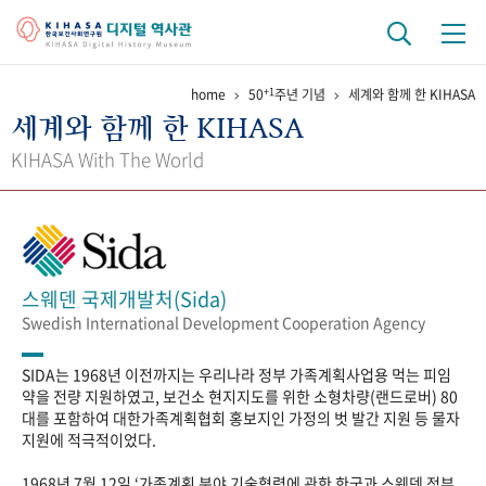
+1
home
50
주년 기념
세계와 함께 한 KIHASA
기관 역사
세계와 함께 한 KIHASA
걸어온 길
기관 변천사
역대 기관장
연구원 사람들
KIHASA With The World
연구 역사
정책과 연구
키워드로 보는 연구 역사
연구자들
간행물 변천사
스웨덴 국제개발처(Sida)
Swedish International Development Cooperation Agency
기록물 아카이브
SIDA는 1968년 이전까지는 우리나라 정부 가족계획사업용 먹는 피임
사진 아카이브
문서 기록물
행정박물
영상 기록물
약을 전량 지원하였고, 보건소 현지지도를 위한 소형차량(랜드로버) 80
대를 포함하여 대한가족계획협회 홍보지인 가정의 벗 발간 지원 등 물자
지원에 적극적이었다.
+1
50
주년 기념
1968년 7월 12일 ‘가족계획 분야 기술협력에 관한 한국과 스웨덴 정부