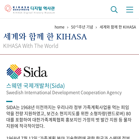
+1
home
50
주년 기념
세계와 함께 한 KIHASA
기관 역사
세계와 함께 한 KIHASA
걸어온 길
기관 변천사
역대 기관장
연구원 사람들
KIHASA With The World
연구 역사
정책과 연구
키워드로 보는 연구 역사
연구자들
간행물 변천사
스웨덴 국제개발처(Sida)
Swedish International Development Cooperation Agency
기록물 아카이브
SIDA는 1968년 이전까지는 우리나라 정부 가족계획사업용 먹는 피임
사진 아카이브
문서 기록물
행정박물
영상 기록물
약을 전량 지원하였고, 보건소 현지지도를 위한 소형차량(랜드로버) 80
대를 포함하여 대한가족계획협회 홍보지인 가정의 벗 발간 지원 등 물자
지원에 적극적이었다.
+1
50
주년 기념
1968년 7월 12일 ‘가족계획 분야 기술협력에 관한 한국과 스웨덴 정부