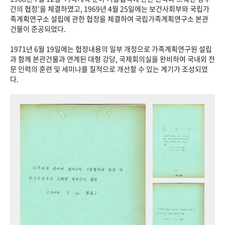
+1
성과 50선
숫자로 보는 50년
50
주년 광장
간의 협정’을 체결하였고, 1969년 4월 25일에는 보건사회부와 국립가
족계획연구소 설립에 관한 협정을 체결하여 국립가족계획연구소 본관
세계와 함께 한 KIHASA
건물이 준공되었다.
1971년 6월 19일에는 협정내용의 일부 개정으로 가족계획연구원 설립
VR 역사관
과 함께 본관건물과 연계된 대형 강당, 국제회의실을 완비하여 국내외 전
문 인력의 훈련 및 세미나를 질적으로 개선할 수 있는 계기가 조성되었
다.