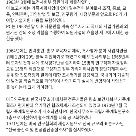
1963년 3월에 보건사회부 장관에게 제출하였다.
이 보고서에는 가족계획사업에 있어 필수적인 분야로서 조직, 홍보, 교
육, 인력훈련, 피임방법 및 보급, 연구평가, 재정부문과 앞으로 PC가 기
여할 기술지원 내용을 포함하였다.
PC는 1963년 말 이후 자문관을 계속 상주시키고 국내의 사업기관과 외
원기관 간의 조정 역할을 수행하여 외원사업의 효율성 제고에 지대한 공
헌을 했다.
1964년에는 인력훈련, 홍보 교육자료 제작, 조사평가 분야 사업지원을
위해 1년에 20만 불씩 지원하기로 하였고 이에 보건사회부는 1965년부
터 모자보건과 내에 조사평가반을 설치하여 15명의 연구직과 자료정리
요원 15명의 직원으로 구성하고 정부 가족계획사업의 장단기계획 수립
을 위한 진도측정과 결과에 대한 조사평가를 담당하고, 국내외의 기술적
인 발전을 학술적으로 파악하여 사업기획과 실시에 반영하여 사업성과
를 높이는데 크게 기여했다.
미국인구협회 한국사무소에 배치된 전문가들은 평소 보건사회부 가족계
획조사평가반과 유기적인 협조체계가 조성되어 있었고 1970년 7월 국
립가족계획연구소가 개소되면서 PC 한국사무소도 국립가족계획연구소
1층으로 이전하여 협조체계를 더욱 공고화하였다.
1971년에는 미국 인구협회의 재정지원으로 전국 규모의 표본조사인
"전국 출산력 및 인공임신중절조사"를 실시하였다.