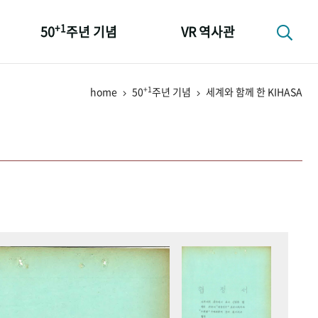
+1
50
주년 기념
VR 역사관
성과 50선
+1
home
50
주년 기념
세계와 함께 한 KIHASA
숫자로 보는 50년
+1
50
주년 광장
세계와 함께 한 KIHASA