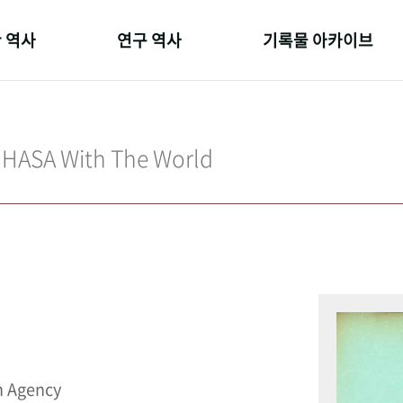
 역사
연구 역사
기록물 아카이브
온 길
정책과 연구
사진 아카이브
 변천사
키워드로 보는 연구 역사
문서 기록물
IHASA With The World
 기관장
연구자들
행정박물
 사람들
간행물 변천사
영상 기록물
n Agency