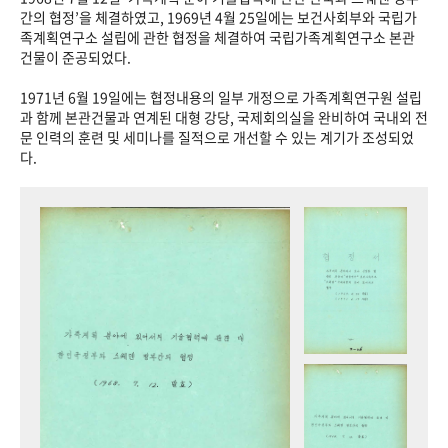
+1
성과 50선
숫자로 보는 50년
50
주년 광장
간의 협정’을 체결하였고, 1969년 4월 25일에는 보건사회부와 국립가
족계획연구소 설립에 관한 협정을 체결하여 국립가족계획연구소 본관
세계와 함께 한 KIHASA
건물이 준공되었다.
1971년 6월 19일에는 협정내용의 일부 개정으로 가족계획연구원 설립
VR 역사관
과 함께 본관건물과 연계된 대형 강당, 국제회의실을 완비하여 국내외 전
문 인력의 훈련 및 세미나를 질적으로 개선할 수 있는 계기가 조성되었
다.