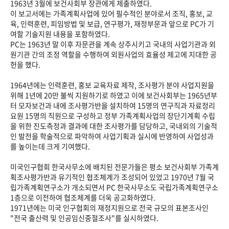
1963년 3월에 보건사회부 장관에게 제출하였다.
이 보고서에는 가족계획사업에 있어 필수적인 분야로서 조직, 홍보, 교
육, 인력훈련, 피임방법 및 보급, 연구평가, 재정부문과 앞으로 PC가 기
여할 기술지원 내용을 포함하였다.
PC는 1963년 말 이후 자문관을 계속 상주시키고 국내의 사업기관과 외
원기관 간의 조정 역할을 수행하여 외원사업의 효율성 제고에 지대한 공
헌을 했다.
1964년에는 인력훈련, 홍보 교육자료 제작, 조사평가 분야 사업지원을
위해 1년에 20만 불씩 지원하기로 하였고 이에 보건사회부는 1965년부
터 모자보건과 내에 조사평가반을 설치하여 15명의 연구직과 자료정리
요원 15명의 직원으로 구성하고 정부 가족계획사업의 장단기계획 수립
을 위한 진도측정과 결과에 대한 조사평가를 담당하고, 국내외의 기술적
인 발전을 학술적으로 파악하여 사업기획과 실시에 반영하여 사업성과
를 높이는데 크게 기여했다.
미국인구협회 한국사무소에 배치된 전문가들은 평소 보건사회부 가족계
획조사평가반과 유기적인 협조체계가 조성되어 있었고 1970년 7월 국
립가족계획연구소가 개소되면서 PC 한국사무소도 국립가족계획연구소
1층으로 이전하여 협조체계를 더욱 공고화하였다.
1971년에는 미국 인구협회의 재정지원으로 전국 규모의 표본조사인
"전국 출산력 및 인공임신중절조사"를 실시하였다.