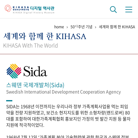
+1
home
50
주년 기념
세계와 함께 한 KIHASA
기관 역사
세계와 함께 한 KIHASA
걸어온 길
기관 변천사
역대 기관장
연구원 사람들
KIHASA With The World
연구 역사
정책과 연구
키워드로 보는 연구 역사
연구자들
간행물 변천사
스웨덴 국제개발처(Sida)
Swedish International Development Cooperation Agency
기록물 아카이브
SIDA는 1968년 이전까지는 우리나라 정부 가족계획사업용 먹는 피임
사진 아카이브
문서 기록물
행정박물
영상 기록물
약을 전량 지원하였고, 보건소 현지지도를 위한 소형차량(랜드로버) 80
대를 포함하여 대한가족계획협회 홍보지인 가정의 벗 발간 지원 등 물자
지원에 적극적이었다.
+1
50
주년 기념
1968년 7월 12일 ‘가족계획 분야 기술협력에 관한 한국과 스웨덴 정부