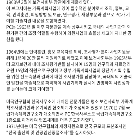
1963년 3월에 보건사회부 장관에게 제출하였다.
이 보고서에는 가족계획사업에 있어 필수적인 분야로서 조직, 홍보, 교
육, 인력훈련, 피임방법 및 보급, 연구평가, 재정부문과 앞으로 PC가 기
여할 기술지원 내용을 포함하였다.
PC는 1963년 말 이후 자문관을 계속 상주시키고 국내의 사업기관과 외
원기관 간의 조정 역할을 수행하여 외원사업의 효율성 제고에 지대한 공
헌을 했다.
1964년에는 인력훈련, 홍보 교육자료 제작, 조사평가 분야 사업지원을
위해 1년에 20만 불씩 지원하기로 하였고 이에 보건사회부는 1965년부
터 모자보건과 내에 조사평가반을 설치하여 15명의 연구직과 자료정리
요원 15명의 직원으로 구성하고 정부 가족계획사업의 장단기계획 수립
을 위한 진도측정과 결과에 대한 조사평가를 담당하고, 국내외의 기술적
인 발전을 학술적으로 파악하여 사업기획과 실시에 반영하여 사업성과
를 높이는데 크게 기여했다.
미국인구협회 한국사무소에 배치된 전문가들은 평소 보건사회부 가족계
획조사평가반과 유기적인 협조체계가 조성되어 있었고 1970년 7월 국
립가족계획연구소가 개소되면서 PC 한국사무소도 국립가족계획연구소
1층으로 이전하여 협조체계를 더욱 공고화하였다.
1971년에는 미국 인구협회의 재정지원으로 전국 규모의 표본조사인
"전국 출산력 및 인공임신중절조사"를 실시하였다.