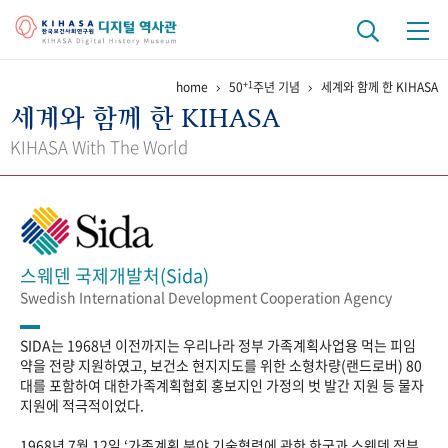
+1
home
50
주년 기념
세계와 함께 한 KIHASA
기관 역사
세계와 함께 한 KIHASA
걸어온 길
기관 변천사
역대 기관장
연구원 사람들
KIHASA With The World
연구 역사
정책과 연구
키워드로 보는 연구 역사
연구자들
간행물 변천사
스웨덴 국제개발처(Sida)
Swedish International Development Cooperation Agency
기록물 아카이브
SIDA는 1968년 이전까지는 우리나라 정부 가족계획사업용 먹는 피임
사진 아카이브
문서 기록물
행정박물
영상 기록물
약을 전량 지원하였고, 보건소 현지지도를 위한 소형차량(랜드로버) 80
대를 포함하여 대한가족계획협회 홍보지인 가정의 벗 발간 지원 등 물자
지원에 적극적이었다.
+1
50
주년 기념
1968년 7월 12일 ‘가족계획 분야 기술협력에 관한 한국과 스웨덴 정부