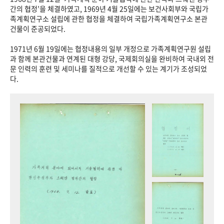
+1
성과 50선
숫자로 보는 50년
50
주년 광장
간의 협정’을 체결하였고, 1969년 4월 25일에는 보건사회부와 국립가
족계획연구소 설립에 관한 협정을 체결하여 국립가족계획연구소 본관
세계와 함께 한 KIHASA
건물이 준공되었다.
1971년 6월 19일에는 협정내용의 일부 개정으로 가족계획연구원 설립
VR 역사관
과 함께 본관건물과 연계된 대형 강당, 국제회의실을 완비하여 국내외 전
문 인력의 훈련 및 세미나를 질적으로 개선할 수 있는 계기가 조성되었
다.